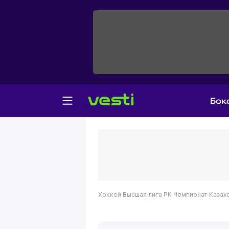
Бок
Хоккей
Высшая лига РК
Чемпионат Казах