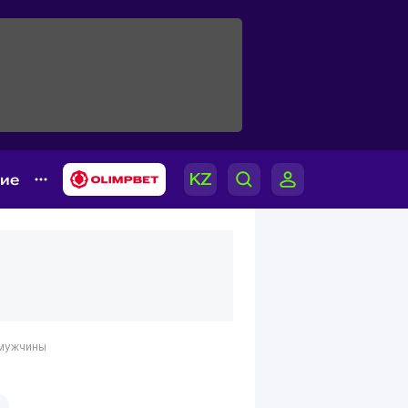
гие
 мужчины