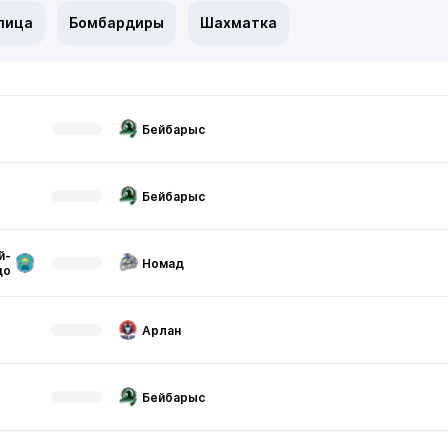
лица
Бомбардиры
Шахматка
Бейбарыс
Бейбарыс
й-
Номад
до
Арлан
Бейбарыс