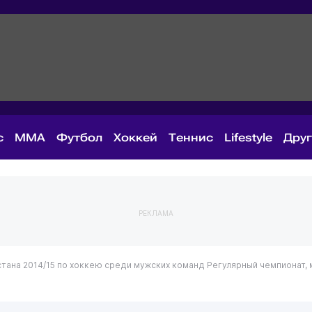
с
MMA
Футбол
Хоккей
Теннис
Lifestyle
Дру
РЕКЛАМА
стана 2014/15 по хоккею среди мужских команд
Регулярный чемпионат,