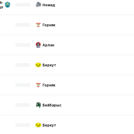
й-
Номад
до
Горняк
Арлан
Беркут
Горняк
Бейбарыс
Беркут