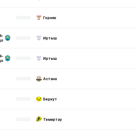
Горняк
й-
Иртыш
до
й-
Иртыш
до
Астана
Беркут
Темиртау