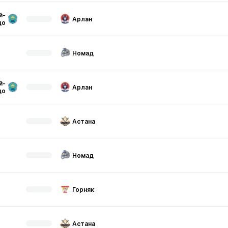
й-
Арлан
до
Номад
й-
Арлан
до
Астана
Номад
Горняк
Астана