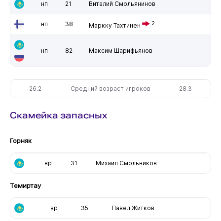
нп
21
Виталий Смольянинов
нп
38
2
Маркку Тахтинен
нп
82
Максим Шарифьянов
26.2
Средний возраст игроков
28.3
Скамейка запасных
Горняк
вр
31
Михаил Смольников
Темиртау
вр
35
Павел Житков