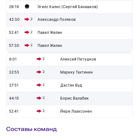
28:19
Эгилс Калнс (Сергей Банашков)
42:30
2
Александр Поляков
52:41
2
Павел Жилин
57:30
2
Павел Жилин
9:01
2
Алексей Петушков
32:53
2
Маркку Тахтинен
37:51
2
Дастин Вуд
44:15
2
Борис Валабик
52:41
2
Йере Лааксонен
Составы команд