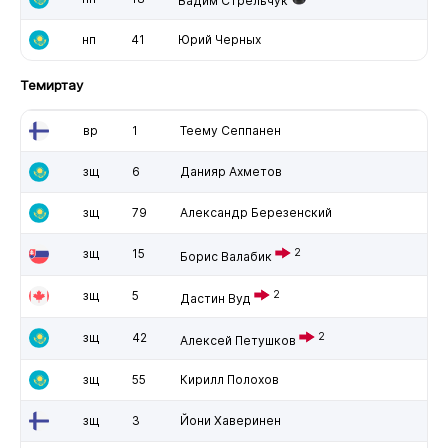
Вадим Стрельчук
нп
41
Юрий Черных
Темиртау
вр
1
Теему Сеппанен
зщ
6
Данияр Ахметов
зщ
79
Александр Березенский
зщ
15
2
Борис Валабик
зщ
5
2
Дастин Вуд
зщ
42
2
Алексей Петушков
зщ
55
Кирилл Полохов
зщ
3
Йони Хаверинен