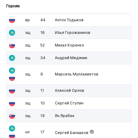
Горняк
вр
44
Антон Тодыков
зщ
16
Илья Горожанинов
зщ
52
Михал Коренко
зщ
34
Андрей Медяник
зщ
9
Марсель Муллахметов
зщ
11
Алексей Орлов
зщ
10
Сергей Ступин
зщ
19
Ян Ярабек
нп
17
Сергей Банашков