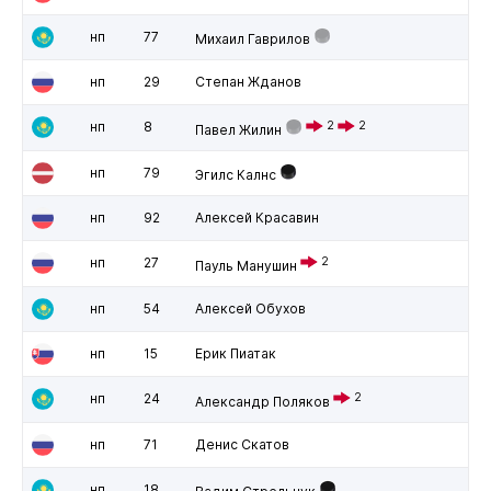
нп
77
Михаил Гаврилов
нп
29
Степан Жданов
нп
8
2
2
Павел Жилин
нп
79
Эгилс Калнс
нп
92
Алексей Красавин
нп
27
2
Пауль Манушин
нп
54
Алексей Обухов
нп
15
Ерик Пиатак
нп
24
2
Александр Поляков
нп
71
Денис Скатов
нп
18