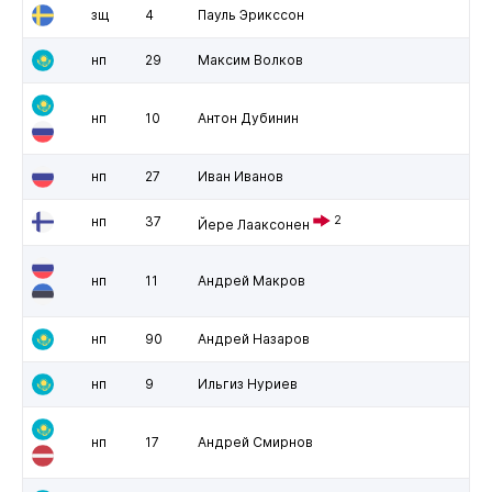
зщ
4
Пауль Эрикссон
нп
29
Максим Волков
нп
10
Антон Дубинин
нп
27
Иван Иванов
нп
37
2
Йере Лааксонен
нп
11
Андрей Макров
нп
90
Андрей Назаров
нп
9
Ильгиз Нуриев
нп
17
Андрей Смирнов