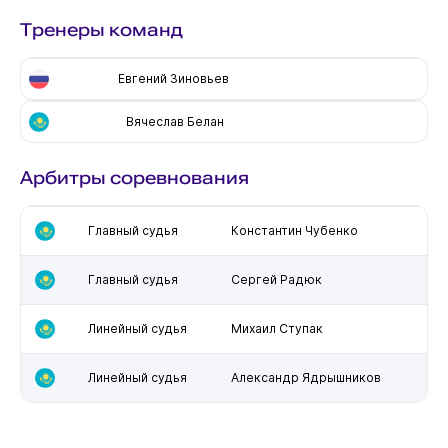
Тренеры команд
Евгений Зиновьев
Вячеслав Белан
Арбитры соревнования
Главный судья
Константин Чубенко
Главный судья
Сергей Радюк
Линейный судья
Михаил Ступак
Линейный судья
Александр Ядрышников