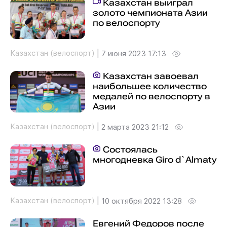
Казахстан выиграл
золото чемпионата Азии
по велоспорту
Казахстан (велоспорт)
|
7 июня 2023 17:13
Казахстан завоевал
наибольшее количество
медалей по велоспорту в
Азии
Казахстан (велоспорт)
|
2 марта 2023 21:12
Состоялась
многодневка Giro d`Almaty
Казахстан (велоспорт)
|
10 октября 2022 13:28
Евгений Федоров после