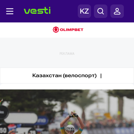
Казахстан (велоспорт)
РЕКЛАМА
Казахстан (велоспорт) |