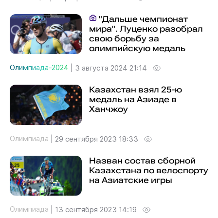
"Дальше чемпионат
мира". Луценко разобрал
свою борьбу за
олимпийскую медаль
Олимпиада-2024
|
3 августа 2024 21:14
Казахстан взял 25-ю
медаль на Азиаде в
Ханчжоу
Олимпиада
|
29 сентября 2023 18:33
Назван состав сборной
Казахстана по велоспорту
на Азиатские игры
Олимпиада
|
13 сентября 2023 14:19