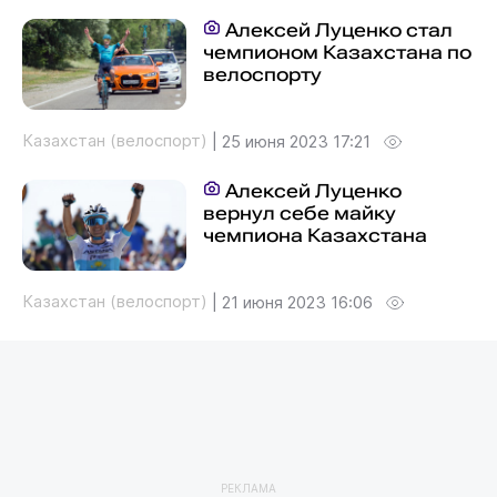
Алексей Луценко стал
чемпионом Казахстана по
велоспорту
Казахстан (велоспорт)
|
25 июня 2023 17:21
Алексей Луценко
вернул себе майку
чемпиона Казахстана
Казахстан (велоспорт)
|
21 июня 2023 16:06
РЕКЛАМА