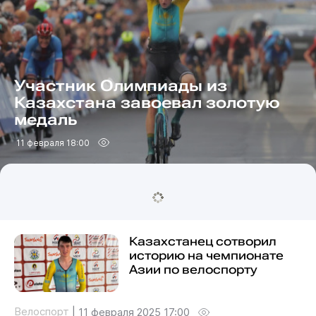
Участник Олимпиады из
Казахстана завоевал золотую
медаль
11 февраля 18:00
Казахстанец сотворил
историю на чемпионате
Азии по велоспорту
Велоспорт
|
11 февраля 2025 17:00