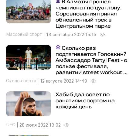
В Алматы прошел
чемпионат по дуатлону.
Соревнования принял
обновленный трек в
Центральном парке
Массовый спорт
|
13 сентября 2022 15:15
Сколько раз
подтягивается Головкин?
Амбассадор Tartyl Fest - о
пользе фестиваля,
развитии street workout в
Казахстане и трилогии
Около спорта
|
12 августа 2022 14:49
GGG - "Канело"
Хабиб дал совет по
занятиям спортом на
каждый день
UFC
|
28 июля 2022 13:02