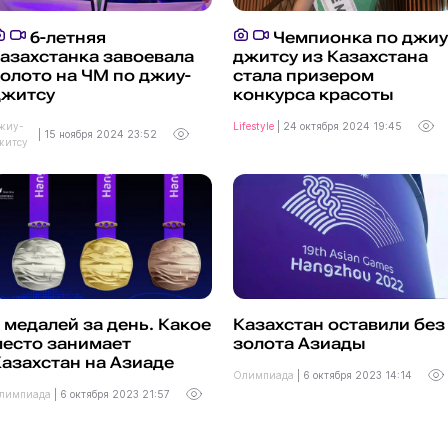
6-летняя
Чемпионка по джиу
азахстанка завоевала
джитсу из Казахстана
олото на ЧМ по джиу-
стала призером
джитсу
конкурса красоты
жиу-
Lifestyle
|
24 октября 2024 19:45
|
15 ноября 2024 23:52
житсу
 медалей за день. Какое
Казахстан оставили без
место занимает
золота Азиады
азахстан на Азиаде
Олимпиада
|
6 октября 2023 14:14
лимпиада
|
6 октября 2023 21:57