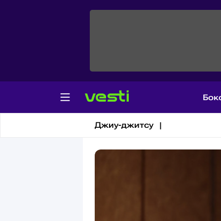
Бок
Джиу-джитсу
Джиу-джитсу |