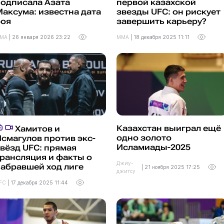
одписала Азата
первой казахской
аксума: известна дата
звезды UFC: он рискует
боя
завершить карьеру?
MA
|
26 января 2026 23:22
MMA
|
18 декабря 2025 11:11
Казахстан выиграл ещё
Хамитов и
одно золото
смагулов против экс-
Исламиады-2025
вёзд UFC: прямая
рансляция и факты о
Джиу-
абравшей ход лиге
|
21 ноября 2025 17:25
джитсу
FC
|
17 декабря 2025 11:44