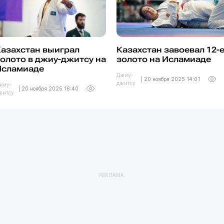
азахстан выиграл
Казахстан завоевал 12-
олото в джиу-джитсу на
золото на Исламиаде
Исламиаде
Джиу-
|
20 ноября 2025 14:01
джитсу
жиу-
|
20 ноября 2025 16:40
житсу
РЕКЛАМА