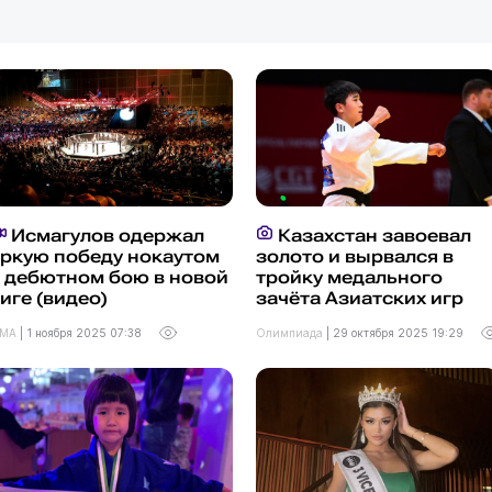
Исмагулов одержал
Казахстан завоевал
ркую победу нокаутом
золото и вырвался в
 дебютном бою в новой
тройку медального
иге (видео)
зачёта Азиатских игр
MA
|
1 ноября 2025 07:38
Олимпиада
|
29 октября 2025 19:29