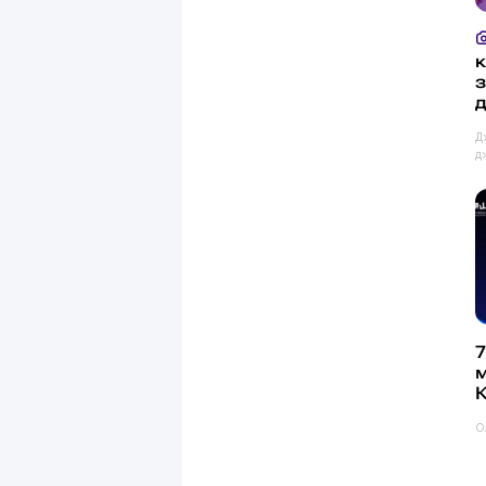
к
з
Д
д
7
К
О