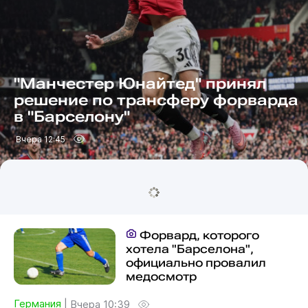
"Манчестер Юнайтед" принял
решение по трансферу форварда
в "Барселону"
Вчера 12:45
Форвард, которого
хотела "Барселона",
официально провалил
медосмотр
Германия
|
Вчера 10:39