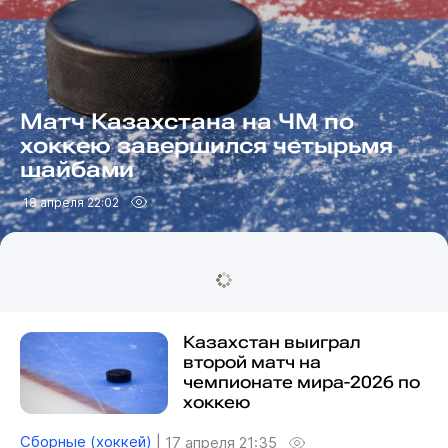
Матч Казахстана на ЧМ по
хоккею завершился четырьмя
шайбами
18 апреля 22:02
Казахстан выиграл
второй матч на
чемпионате мира-2026 по
хоккею
Сборные (хоккей)
|
17 апреля 21:35