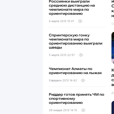
и
Россиянки выиграли
среднюю дистанцию на
чемпионате мира по
ориентированию
н
6 марта 2013 15:41
С
Спринтерскую гонку
чемпионата мира по
ориентированию выиграли
шведы
5 марта 2013 22:57
Чемпионат Алматы по
ориентированию на лыжах
с
9 февраля 2013 14:42
в
Д
Риддер готов принять ЧМ по
спортивному
ориентированию
28 января 2013 14:15