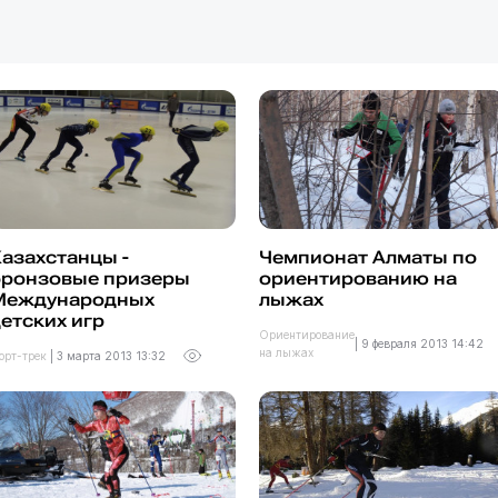
азахстанцы -
Чемпионат Алматы по
бронзовые призеры
ориентированию на
Международных
лыжах
етских игр
Ориентирование
|
9 февраля 2013 14:42
на лыжах
орт-трек
|
3 марта 2013 13:32