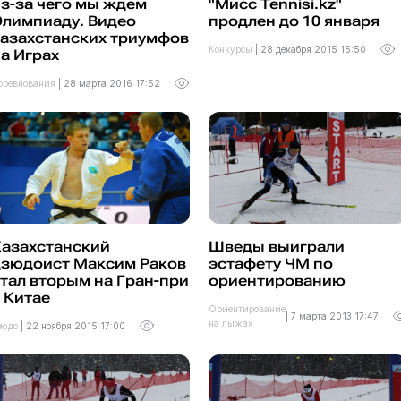
з-за чего мы ждем
"Мисс Tennisi.kz"
Олимпиаду. Видео
продлен до 10 января
казахстанских триумфов
Конкурсы
|
28 декабря 2015 15:50
а Играх
оревнования
|
28 марта 2016 17:52
Казахстанский
Шведы выиграли
дзюдоист Максим Раков
эстафету ЧМ по
тал вторым на Гран-при
ориентированию
 Китае
Ориентирование
|
7 марта 2013 17:47
на лыжах
зюдо
|
22 ноября 2015 17:00