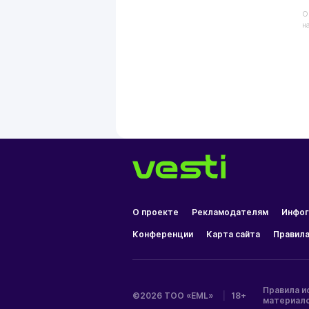
О
н
О проекте
Рекламодателям
Инфог
Конференции
Карта сайта
Правила
Правила и
©2026 ТОО «EML»
|
18+
материал