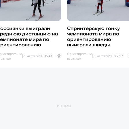
Россиянки выиграли
Спринтерскую гонку
среднюю дистанцию на
чемпионата мира по
чемпионате мира по
ориентированию
ориентированию
выиграли шведы
риентирование
Ориентирование
|
6 марта 2013 15:41
|
5 марта 2013 22:57
а лыжах
на лыжах
РЕКЛАМА