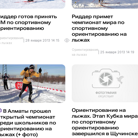
иддер готов принять
Риддер примет
ЧМ по спортивному
чемпионат мира по
ориентированию
спортивному
ориентированию на
риентирование
лыжах
|
28 января 2013 14:15
а лыжах
Ориентирование
|
25 января 2013 14:19
на лыжах
Ориентирование на
В Алматы прошел
лыжах. Этап Кубка мира
открытый чемпионат
по спортивному
среди школьников по
ориентированию
ориентированию на
завершился в Щучинске
ыжах (+ фото)