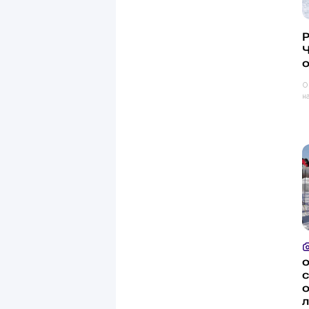
Р
О
н
л