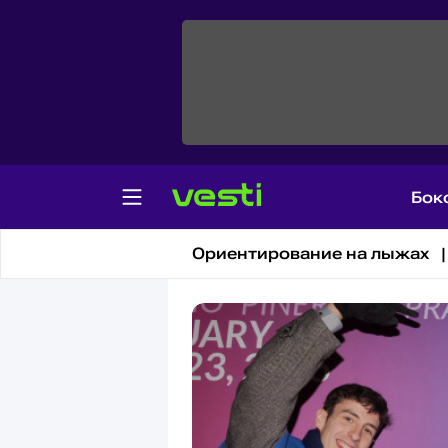
Бок
Универсиада
Ориентирование на лыжах |