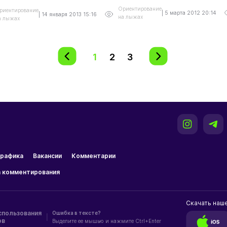
Ориентирование
риентирование
|
5 марта 2012 20:14
|
14 января 2013 15:16
на лыжах
а лыжах
1
2
3
рафика
Вакансии
Комментарии
 комментирования
Скачать наш
спользования
Ошибка в тексте?
|
ов
Выделите ее мышью и нажмите Ctrl+Enter