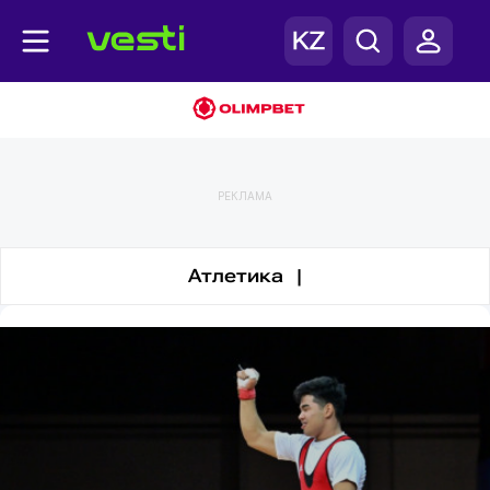
Ауыр атлетика
РЕКЛАМА
Атлетика |