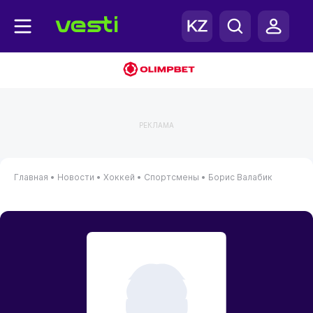
РЕКЛАМА
Главная
•
Новости
•
Хоккей
•
Спортсмены
•
Борис Валабик