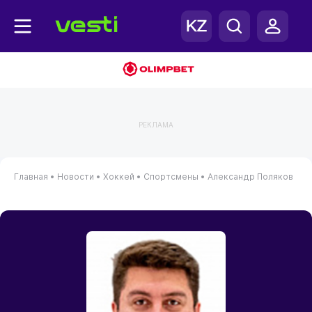
РЕКЛАМА
Главная
•
Новости
•
Хоккей
•
Спортсмены
•
Александр Поляков