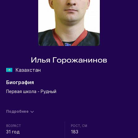
Илья Горожанинов
Казахстан
Биография
Первая школа - Рудный
Подробнее
ВОЗРАСТ
РОСТ, СМ
31 год
183