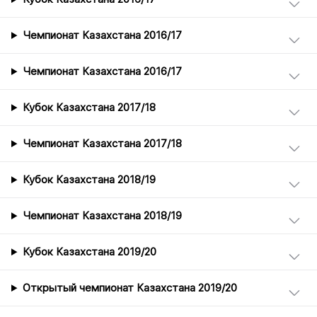
Чемпионат Казахстана 2016/17
Чемпионат Казахстана 2016/17
Кубок Казахстана 2017/18
Чемпионат Казахстана 2017/18
Кубок Казахстана 2018/19
Чемпионат Казахстана 2018/19
Кубок Казахстана 2019/20
Открытый чемпионат Казахстана 2019/20