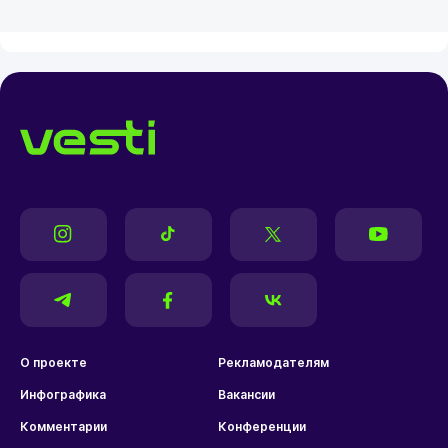
О проекте
Рекламодателям
Инфографика
Вакансии
Комментарии
Конференции