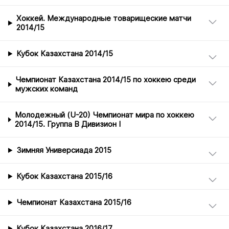
Хоккей. Международные товарищеские матчи
2014/15
Кубок Казахстана 2014/15
Чемпионат Казахстана 2014/15 по хоккею среди
мужских команд
Молодежный (U-20) Чемпионат мира по хоккею
2014/15. Группа B Дивизион I
Зимняя Универсиада 2015
Кубок Казахстана 2015/16
Чемпионат Казахстана 2015/16
Кубок Казахстана 2016/17