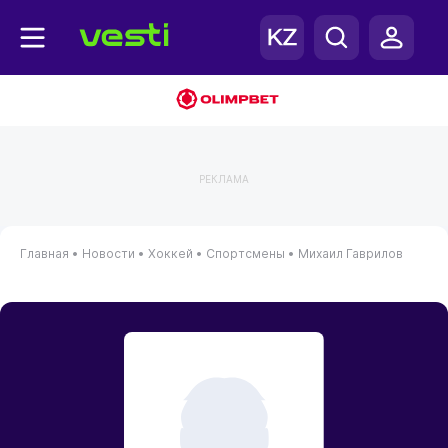
РЕКЛАМА
Главная
•
Новости
•
Хоккей
•
Спортсмены
•
Михаил Гаврилов