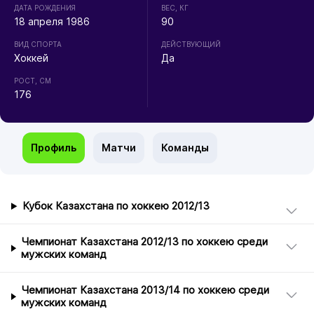
ДАТА РОЖДЕНИЯ
ВЕС, КГ
18 апреля 1986
90
ВИД СПОРТА
ДЕЙСТВУЮЩИЙ
Хоккей
Да
РОСТ, СМ
176
Профиль
Матчи
Команды
Кубок Казахстана по хоккею 2012/13
Чемпионат Казахстана 2012/13 по хоккею среди
мужских команд
Чемпионат Казахстана 2013/14 по хоккею среди
мужских команд