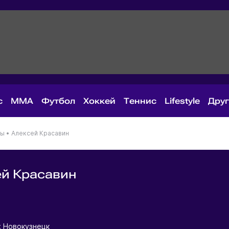
с
MMA
Футбол
Хоккей
Теннис
Lifestyle
Дру
ны
•
Алексей Красавин
й Красавин
я
: Новокузнецк