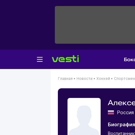
Бок
Главная
•
Новости
•
Хоккей
•
Спортсме
Алексе
Росси
Биография
Воспитанник