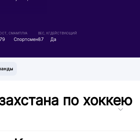
ОСТ, СМ
АМПЛУА
ВЕС, КГ
ДЕЙСТВУЮЩИЙ
79
Спортсмен
87
Да
манды
захстана по хоккею