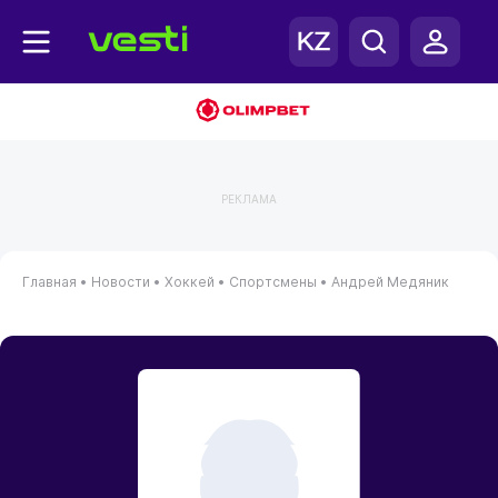
РЕКЛАМА
Главная
•
Новости
•
Хоккей
•
Спортсмены
•
Андрей Медяник