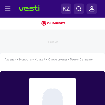
РЕКЛАМА
Главная
•
Новости
•
Хоккей
•
Спортсмены
•
Теему Сеппанен