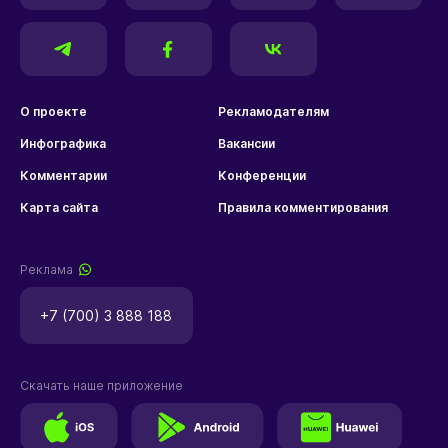
О проекте
Рекламодателям
Инфографика
Вакансии
Комментарии
Конференции
Карта сайта
Правила комментирования
Реклама
+7 (700) 3 888 188
Скачать наше приложение