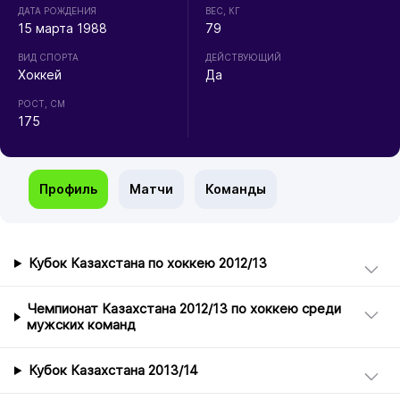
ДАТА РОЖДЕНИЯ
ВЕС, КГ
15 марта 1988
79
ВИД СПОРТА
ДЕЙСТВУЮЩИЙ
Хоккей
Да
РОСТ, СМ
175
Профиль
Матчи
Команды
Кубок Казахстана по хоккею 2012/13
Чемпионат Казахстана 2012/13 по хоккею среди
мужских команд
Кубок Казахстана 2013/14