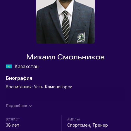
Михаил Смольников
Казахстан
Биография
Воспитанник: Усть-Каменогорск
Подробнее
ВОЗРАСТ
АМПЛУА
38 лет
Спортсмен, Тренер