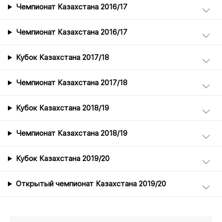
Чемпионат Казахстана 2016/17
Чемпионат Казахстана 2016/17
Кубок Казахстана 2017/18
Чемпионат Казахстана 2017/18
Кубок Казахстана 2018/19
Чемпионат Казахстана 2018/19
Кубок Казахстана 2019/20
Открытый чемпионат Казахстана 2019/20