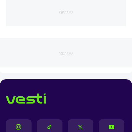
РЕКЛАМА
РЕКЛАМА