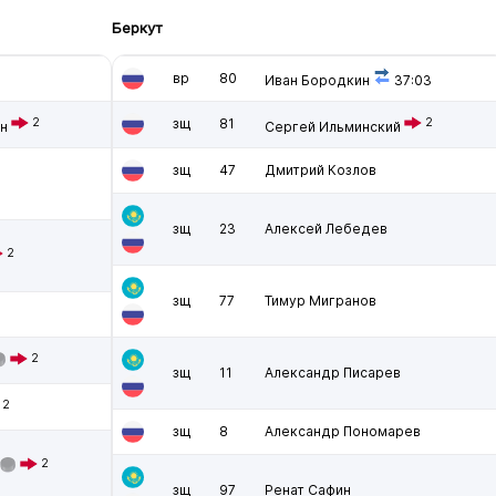
Беркут
вр
80
Иван Бородкин
37:03
2
зщ
81
2
н
Сергей Ильминский
зщ
47
Дмитрий Козлов
зщ
23
Алексей Лебедев
2
зщ
77
Тимур Мигранов
2
зщ
11
Александр Писарев
2
зщ
8
Александр Пономарев
2
зщ
97
Ренат Сафин