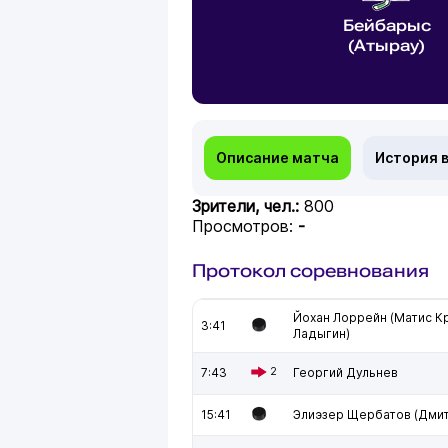
Бейбарыс
(Атырау)
Описание матча
История 
Зрители, чел.:
800
Просмотров:
-
Протокол соревнования
Йохан Лоррейн (Матис К
3:41
Ладыгин)
7:43
2
Георгий Дульнев
15:41
Элиэзер Щербатов (Дмит