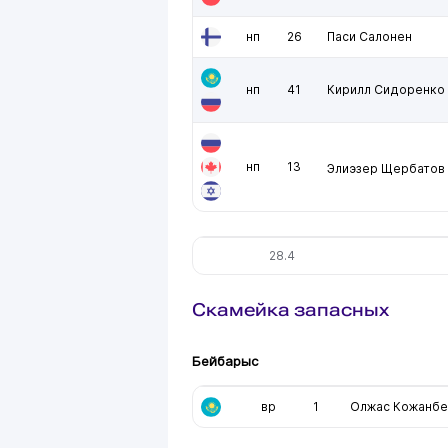
нп
26
Паси Салонен
нп
41
Кирилл Сидоренко
нп
13
Элиэзер Щербатов
28.4
Скамейка запасных
Бейбарыс
вр
1
Олжас Кожанбе