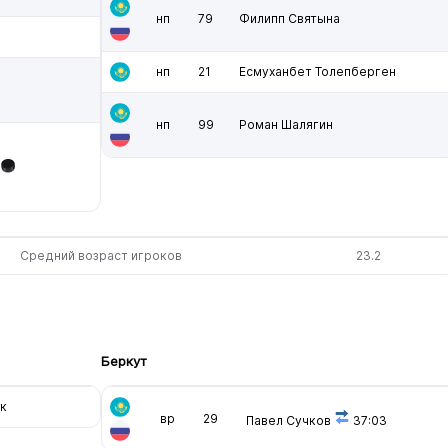
нп
79
Филипп Святына
нп
21
Есмуханбет Толепберген
нп
99
Роман Шалягин
Средний возраст игроков
23.2
Беркут
к
вр
29
Павел Сучков
37:03