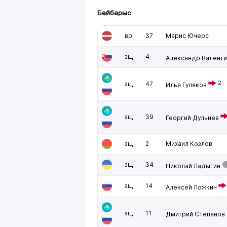
Бейбарыс
вр
37
Марис Ючерс
зщ
4
Александр Валенти
2
зщ
47
Илья Гуляков
зщ
39
Георгий Дульнев
зщ
2
Михаил Козлов
зщ
34
Николай Ладыгин
зщ
14
Алексей Ложкин
зщ
11
Дмитрий Степанов