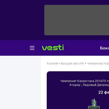
Бок
Хоккей •
Высшая лига РК •
Чемпионат Каз
Чемпионат Казахстана 2014/15
Атырау
, Ледовый Дворец
22 фе