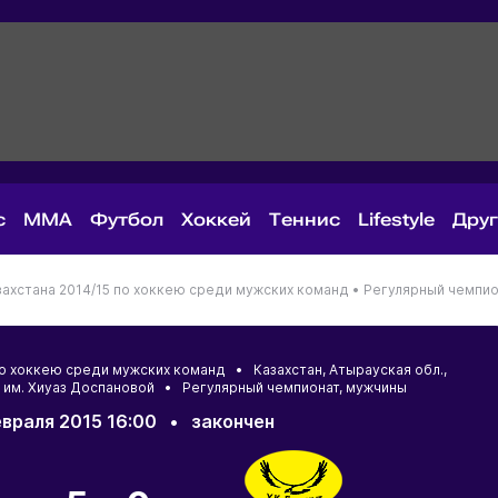
с
MMA
Футбол
Хоккей
Теннис
Lifestyle
Дру
ахстана 2014/15 по хоккею среди мужских команд •
Регулярный чемпио
 по хоккею среди мужских команд •
Казахстан
,
Атырауская обл.
,
 им. Хиуаз Доспановой • Регулярный чемпионат, мужчины
враля 2015 16:00
•
закончен