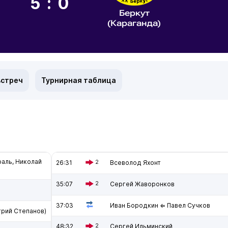
5:0
Беркут
(Караганда)
встреч
Турнирная таблица
раль, Николай
26:31
2
Всеволод Яхонт
35:07
2
Сергей Жаворонков
37:03
Иван Бородкин ⇐ Павел Сучков
рий Степанов)
48:32
2
Сергей Ильминский