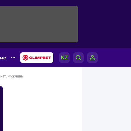
гие
нат, мужчины