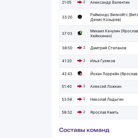
21:05
2
Александр Валентин
Раймондс Вилкойтс (Вит
33:20
Денис Козырев)
Михаил Качулин (Ярослав
37:03
Хейккинен)
38:50
2
Дмитрий Степанов
41:20
2
Илья Гуляков
42:43
Йохан Лоррейн (Ярослав
51:40
2
Алексей Ложкин
53:58
2
Николай Ладыгин
58:32
2
Ярослав Кмить
Составы команд