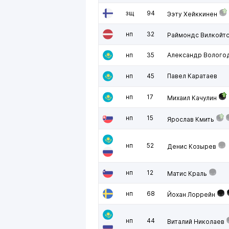
зщ
94
Ээту Хейккинен
нп
32
Раймондс Вилкойт
нп
35
Александр Волого
нп
45
Павел Каратаев
нп
17
Михаил Качулин
нп
15
Ярослав Кмить
нп
52
Денис Козырев
нп
12
Матис Краль
нп
68
Йохан Лоррейн
нп
44
Виталий Николаев