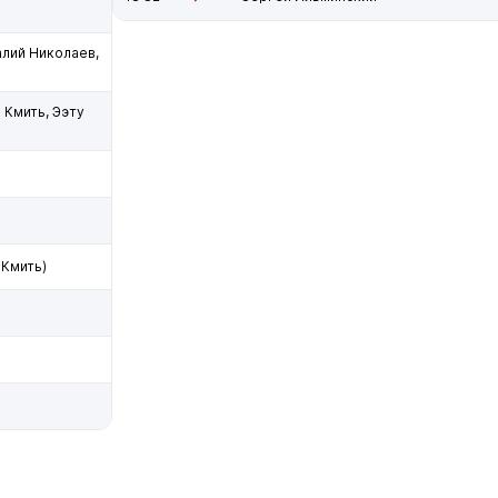
алий Николаев,
 Кмить, Ээту
 Кмить)