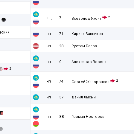
2
зщ
7
Всеволод Яхонт
с
дский
нп
71
Кирилл Банников
нп
28
Рустам Бегов
нп
9
Александр Воронин
2
2
нп
74
Сергей Жаворонков
нп
37
Данил Лысый
нп
88
Герман Нестеров