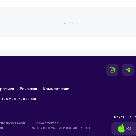
РЕКЛАМА
рафика
Вакансии
Комментарии
 комментирования
Скачать наш
спользования
Ошибка в тексте?
|
ов
Выделите ее мышью и нажмите Ctrl+Enter