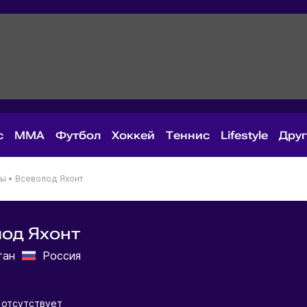
с
MMA
Футбол
Хоккей
Теннис
Lifestyle
Дру
ны
•
Всеволод Яхонт
од Яхонт
тан
Россия
отсутствует