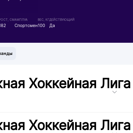
РОСТ, СМ
АМПЛУА
ВЕС, КГ
ДЕЙСТВУЮЩИЙ
182
Спортсмен
100
Да
манды
ная Хоккейная Лига
ная Хоккейная Лига