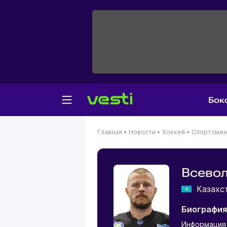
Бок
Главная
•
Новости
•
Хоккей
•
Спортсме
Всевол
Казахс
Биография
Информация 