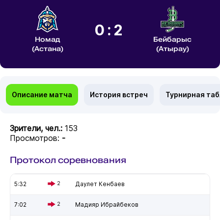
0:2
Номад
Бейбарыс
(Астана)
(Атырау)
Описание матча
История встреч
Турнирная та
Зрители, чел.:
153
Просмотров:
-
Протокол соревнования
5:32
2
Даулет Кенбаев
7:02
2
Мадияр Ибрайбеков