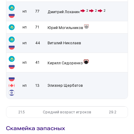
2
2
2
нп
77
Дмитрий Лоханин
нп
71
Юрий Могильников
нп
44
Виталий Николаев
нп
41
Кирилл Сидоренко
нп
13
Элиэзер Щербатов
21.5
Средний возраст игроков
29.2
Скамейка запасных