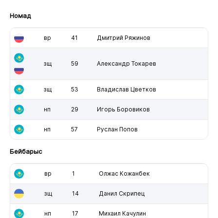
Номад
вр
41
Дмитрий Ряжинов
зщ
59
Александр Токарев
зщ
53
Владислав Цветков
нп
29
Игорь Боровиков
нп
57
Руслан Попов
Бейбарыс
вр
1
Олжас Кожанбек
зщ
14
Данил Скрипец
нп
17
Михаил Качулин