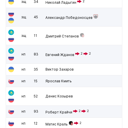
зщ
34
2
Николай Ладыгин
зщ
45
Александр Победоносцев
зщ
11
Дмитрий Степанов
2
2
нп
83
Евгений Жданов
нп
35
Виктор Захаров
нп
15
Ярослав Кмить
нп
52
Денис Козырев
нп
93
2
2
Роберт Крайчи
нп
12
2
Матис Краль