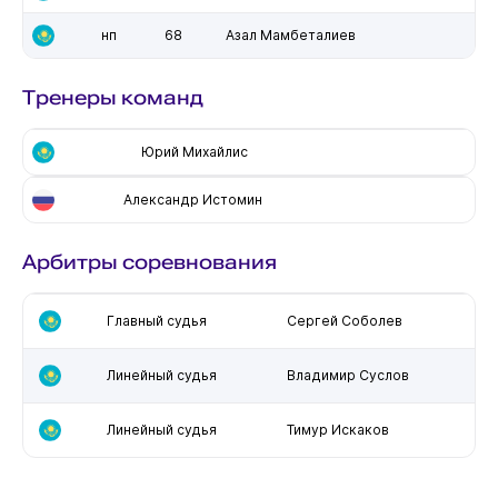
нп
68
Азал Мамбеталиев
Тренеры команд
Юрий Михайлис
Александр Истомин
Арбитры соревнования
Главный судья
Сергей Соболев
Линейный судья
Владимир Суслов
Линейный судья
Тимур Искаков