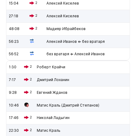
15:04
2
Алексей Киселев
27:18
2
Алексей Киселев
48:08
2
Мадияр Ибрайбеков
56:23
Алексей Иванов ⇐ без вратаря
56:52
без вратаря ⇐ Алексей Иванов
1:30
2
Роберт Крайчи
7:17
2
Дмитрий Лоханин
9:28
2
Евгений Жданов
10:46
Матис Краль (Дмитрий Степанов)
17:46
2
Николай Ладыгин
22:30
2
Матис Краль