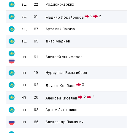
зщ
22
Родион Жарких
зщ
51
2
2
Мадияр Ибрайбеков
зщ
87
Артемий Лакиза
зщ
95
Диас Мадиев
нп
91
Алексей Анциферов
нп
19
Нурсултан Бельгибаев
нп
92
2
Даулет Кенбаев
нп
26
2
2
Алексей Киселев
нп
93
Артем Лихотников
нп
66
Александр Павлинич