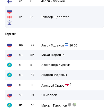
нп
25
Йесси Хаккинен
нп
13
Элиэзер Щербатов
Горняк
вр
44
Антон Тодыков
26:00
зщ
52
Михал Коренко
зщ
5
Александр Куршук
зщ
34
Андрей Медяник
зщ
11
2
Алексей Орлов
зщ
19
Ян Ярабек
нп
77
Михаил Гаврилов