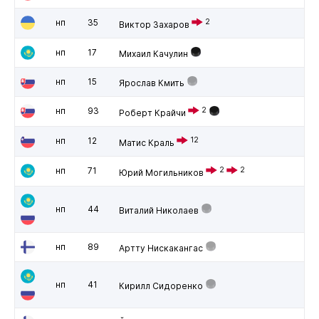
нп
35
2
Виктор Захаров
нп
17
Михаил Качулин
нп
15
Ярослав Кмить
нп
93
2
Роберт Крайчи
нп
12
12
Матис Краль
нп
71
2
2
Юрий Могильников
нп
44
Виталий Николаев
нп
89
Артту Нискакангас
нп
41
Кирилл Сидоренко