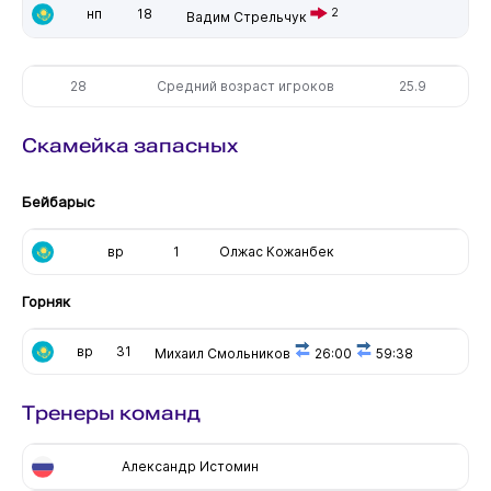
нп
18
2
Вадим Стрельчук
28
Средний возраст игроков
25.9
Скамейка запасных
Бейбарыс
вр
1
Олжас Кожанбек
Горняк
вр
31
Михаил Смольников
26:00
59:38
Тренеры команд
Александр Истомин