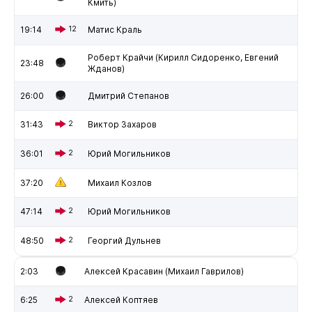
Кмить)
19:14
12
Матис Краль
Роберт Крайчи (Кирилл Сидоренко, Евгений
23:48
Жданов)
26:00
Дмитрий Степанов
31:43
2
Виктор Захаров
36:01
2
Юрий Могильников
37:20
Михаил Козлов
47:14
2
Юрий Могильников
48:50
2
Георгий Дульнев
2:03
Алексей Красавин (Михаил Гаврилов)
6:25
2
Алексей Коптяев