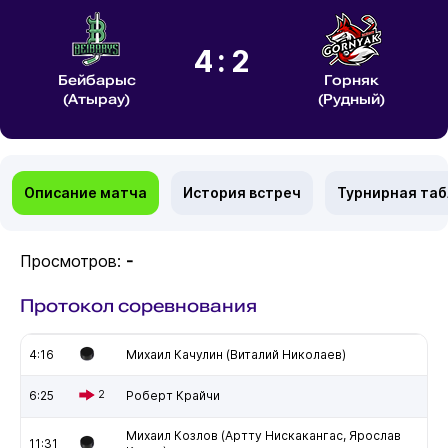
4:2
Бейбарыс
Горняк
(Атырау)
(Рудный)
Описание матча
История встреч
Турнирная та
Просмотров:
-
Протокол соревнования
4:16
Михаил Качулин (Виталий Николаев)
6:25
2
Роберт Крайчи
Михаил Козлов (Артту Нискакангас, Ярослав
11:31