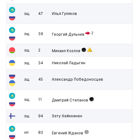
зщ
47
Илья Гуляков
2
зщ
39
Георгий Дульнев
зщ
2
Михаил Козлов
зщ
34
Николай Ладыгин
зщ
45
Александр Победоносцев
зщ
11
Дмитрий Степанов
зщ
94
Ээту Хейккинен
нп
83
Евгений Жданов