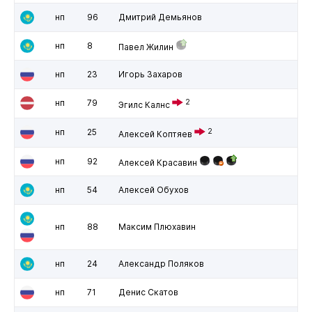
нп
96
Дмитрий Демьянов
нп
8
Павел Жилин
нп
23
Игорь Захаров
нп
79
2
Эгилс Калнс
нп
25
2
Алексей Коптяев
нп
92
Алексей Красавин
нп
54
Алексей Обухов
нп
88
Максим Плюхавин
нп
24
Александр Поляков
нп
71
Денис Скатов