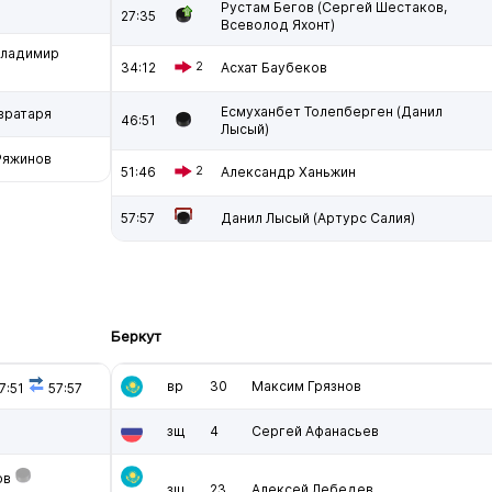
Рустам Бегов (Сергей Шестаков,
27:35
Всеволод Яхонт)
Владимир
34:12
2
Асхат Баубеков
Есмуханбет Толепберген (Данил
вратаря
46:51
Лысый)
Ряжинов
51:46
2
Александр Ханьжин
57:57
Данил Лысый (Артурс Салия)
Беркут
вр
30
Максим Грязнов
7:51
57:57
зщ
4
Сергей Афанасьев
ов
зщ
23
Алексей Лебедев