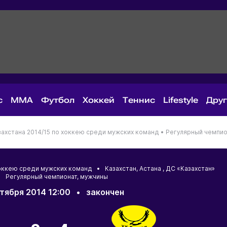
с
MMA
Футбол
Хоккей
Теннис
Lifestyle
Дру
ахстана 2014/15 по хоккею среди мужских команд •
Регулярный чемпио
 хоккею среди мужских команд •
Казахстан
,
Астана
, ДС «Казахстан»
 Регулярный чемпионат, мужчины
ктября 2014 12:00
•
закончен