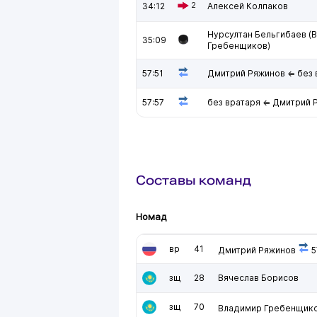
34:12
2
Алексей Колпаков
Нурсултан Бельгибаев (
35:09
Гребенщиков)
57:51
Дмитрий Ряжинов ⇐ без 
57:57
без вратаря ⇐ Дмитрий 
Составы команд
Номад
вр
41
Дмитрий Ряжинов
5
зщ
28
Вячеслав Борисов
зщ
70
Владимир Гребенщик