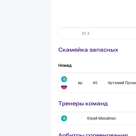
20.3
Скамейка запасных
Номад
вр
40
Артемий Прош
Тренеры команд
Юрий Михайлис
Арбитры соревнования