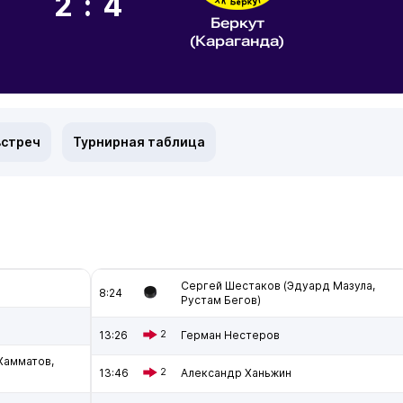
2:4
Беркут
(Караганда)
встреч
Турнирная таблица
Сергей Шестаков (Эдуард Мазула,
8:24
Рустам Бегов)
13:26
2
Герман Нестеров
Хамматов,
13:46
2
Александр Ханьжин