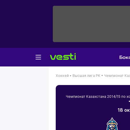
Бок
Хоккей •
Высшая лига РК •
Чемпионат Каз
Чемпионат Казахстана 2014/15 по
•
18 о