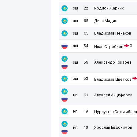
зщ
22
Родион Жарких
зщ
95
Диас Мадиев
зщ
65
Владислав Ненахов
зщ
54
2
Иван Стребков
зщ
59
Александр Токарев
зщ
53
Владислав Цветков
нп
91
Алексей Анциферов
нп
19
Нурсултан Бельгибаев
нп
16
Ярослав Евдокимов