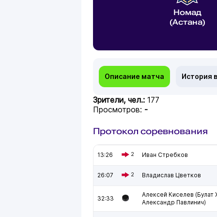
Номад
(Астана)
Описание матча
История 
Зрители, чел.:
177
Просмотров:
-
Протокол соревнования
13:26
2
Иван Стребков
26:07
2
Владислав Цветков
Алексей Киселев (Булат 
32:33
Александр Павлинич)