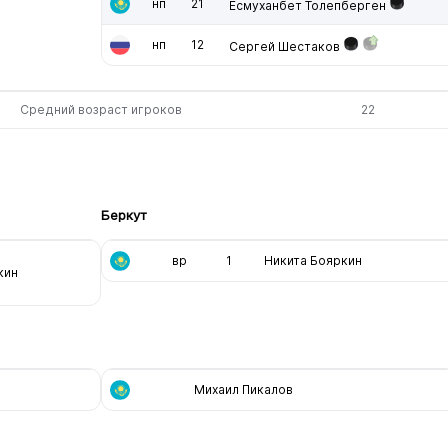
нп
21
Есмуханбет Толепберген
нп
12
Сергей Шестаков
Средний возраст игроков
22
Беркут
вр
1
Никита Бояркин
кин
Михаил Пикалов