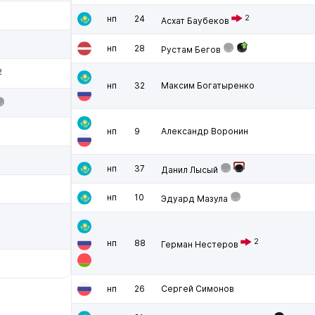
нп
24
2
Асхат Баубеков
нп
28
Рустам Бегов
2
нп
32
Максим Богатыренко
нп
9
Александр Воронин
нп
37
Данил Лысый
нп
10
Эдуард Мазула
2
нп
88
Герман Нестеров
нп
26
Сергей Симонов