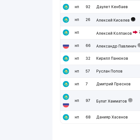
нп
92
Даулет Кенбаев
нп
26
Алексей Киселев
нп
Алексей Колпаков
нп
66
Александр Павлинич
нп
32
Кирилл Панюков
нп
57
Руслан Попов
нп
7
Дмитрий Преснов
нп
97
Булат Хамматов
нп
68
Данияр Хасенов