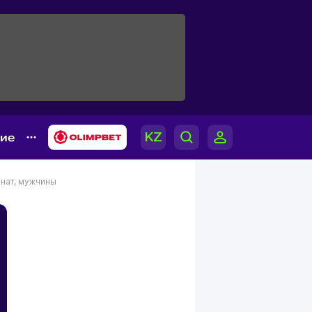
гие
нат, мужчины