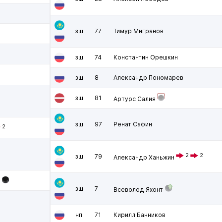
зщ
77
Тимур Мигранов
зщ
74
Константин Орешкин
зщ
8
Александр Пономарев
зщ
81
Артурс Салия
зщ
97
Ренат Сафин
2
2
2
зщ
79
Александр Ханьжин
зщ
7
Всеволод Яхонт
нп
71
Кирилл Банников