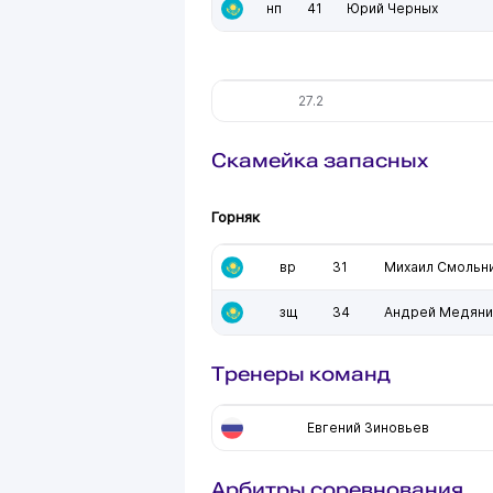
нп
41
Юрий Черных
27.2
Скамейка запасных
Горняк
вр
31
Михаил Смольн
зщ
34
Андрей Медяни
Тренеры команд
Евгений Зиновьев
Арбитры соревнования