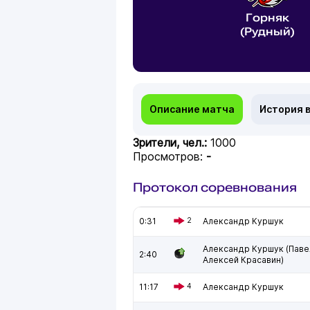
Горняк
(Рудный)
Описание матча
История 
Зрители, чел.:
1000
Просмотров:
-
Протокол соревнования
0:31
2
Александр Куршук
Александр Куршук (Паве
2:40
Алексей Красавин)
11:17
4
Александр Куршук