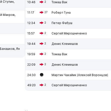
й Ступин,
10:46
2
Томаш Вак
11:17
27
Роберт Гуна
й Макров,
12:34
2
Петер Фабуш
15:57
2
Сергей Мирошниченко
19:44
2
Денис Клемешов
Банашков, Ян
19:59
2
Томаш Вак
22:09
2
Денис Клемешов
24:30
Мартин Чакайик (Алексей Воронцов)
49:20
2
Сергей Мирошниченко