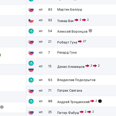
нп
83
Мартин Беллуш
нп
92
2
2
Томаш Вак
нп
54
Алексей Воронцов
нп
21
27
Роберт Гуна
нп
7
Рихард Гуна
2
2
нп
15
Денис Клемешов
нп
63
Владислав Подкорытов
нп
71
Патрик Свитана
нп
88
2
Андрей Трощинский
нп
25
2
2
Петер Фабуш