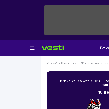
Бок
Хоккей •
Высшая лига РК •
Чемпионат Каз
Чемпионат Казахстана 2014/15 
Рудн
18 де