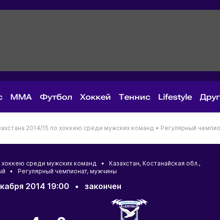
с
MMA
Футбол
Хоккей
Теннис
Lifestyle
Дру
ахстана 2014/15 по хоккею среди мужских команд •
Регулярный чемпио
по хоккею среди мужских команд •
Казахстан
,
Костанайская обл.
,
ый
• Регулярный чемпионат, мужчины
кабря 2014 19:00
•
закончен