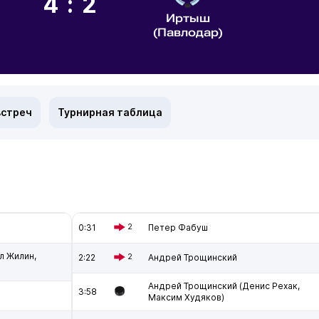
4:2
Иртыш
(Павлодар)
встреч
Турнирная таблица
0:31
2
Петер Фабуш
л Жилин,
2:22
2
Андрей Трощинский
Андрей Трощинский (Денис Рехак,
3:58
Максим Худяков)