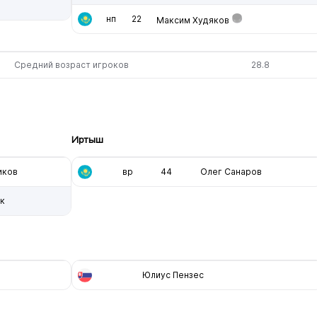
нп
22
Максим Худяков
Средний возраст игроков
28.8
Иртыш
иков
вр
44
Олег Санаров
к
Юлиус Пензес