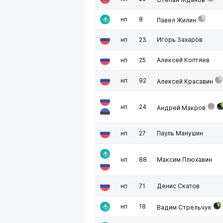
нп
8
Павел Жилин
нп
23
Игорь Захаров
нп
25
Алексей Коптяев
нп
92
Алексей Красавин
нп
24
Андрей Макров
нп
27
Пауль Манушин
нп
88
Максим Плюхавин
нп
71
Денис Скатов
нп
18
Вадим Стрельчук