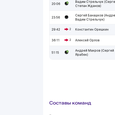
Вадим Стрельчук (Серге
20:06
Степан Жданов)
Сергей Банашков (Андре
23:56
Вадим Стрельчук)
29:42
2
Константин Орешкин
36:11
2
Алексей Орлов
Андрей Макров (Сергей 
51:15
Ярабек)
Составы команд