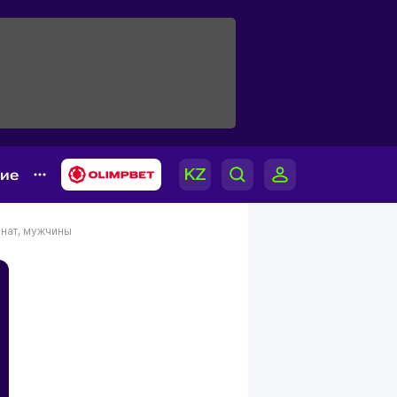
гие
нат, мужчины