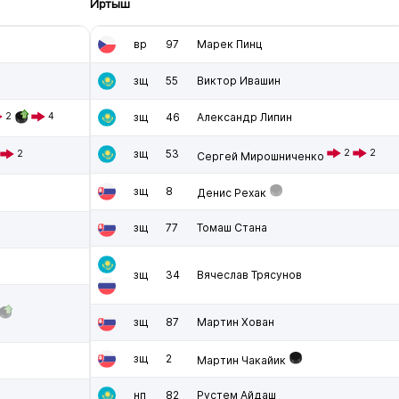
Иртыш
вр
97
Марек Пинц
зщ
55
Виктор Ивашин
2
4
зщ
46
Александр Липин
зщ
53
2
2
2
Сергей Мирошниченко
зщ
8
Денис Рехак
зщ
77
Томаш Стана
зщ
34
Вячеслав Трясунов
зщ
87
Мартин Хован
зщ
2
Мартин Чакайик
нп
82
Рустем Айдаш