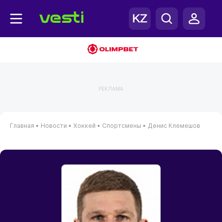
РЕКЛАМА
Главная
•
Новости
•
Хоккей
•
Спортсмены
•
Денис Клемешов