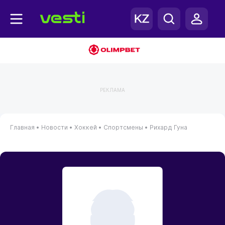
РЕКЛАМА
Главная
•
Новости
•
Хоккей
•
Спортсмены
•
Рихард Гуна