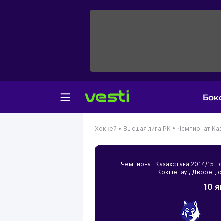
Бок
Хоккей •
Высшая лига РК •
Чемпионат Каз
Чемпионат Казахстана 2014/15 
Кокшетау
, Дворец 
10 я