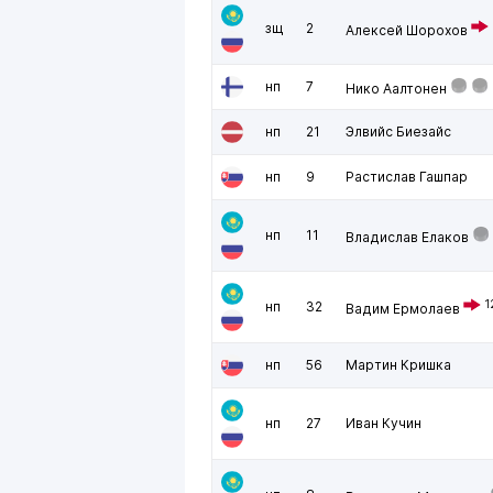
зщ
2
Алексей Шорохов
нп
7
Нико Аалтонен
нп
21
Элвийс Биезайс
нп
9
Растислав Гашпар
нп
11
Владислав Елаков
1
нп
32
Вадим Ермолаев
нп
56
Мартин Кришка
нп
27
Иван Кучин