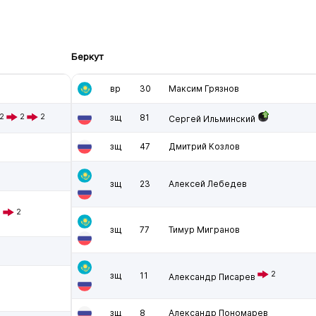
Беркут
вр
30
Максим Грязнов
2
2
2
зщ
81
Сергей Ильминский
зщ
47
Дмитрий Козлов
зщ
23
Алексей Лебедев
2
в
зщ
77
Тимур Мигранов
2
зщ
11
Александр Писарев
зщ
8
Александр Пономарев