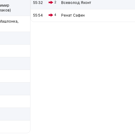
55:32
2
Всеволод Яхонт
димир
лаков)
55:54
4
Ренат Сафин
Машлонка,