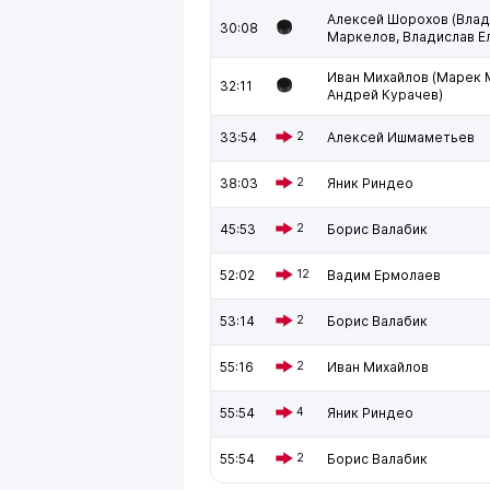
Алексей Шорохов (Вла
30:08
Маркелов, Владислав Е
Иван Михайлов (Марек 
32:11
Андрей Курачев)
33:54
2
Алексей Ишмаметьев
38:03
2
Яник Риндео
45:53
2
Борис Валабик
52:02
12
Вадим Ермолаев
53:14
2
Борис Валабик
55:16
2
Иван Михайлов
55:54
4
Яник Риндео
55:54
2
Борис Валабик