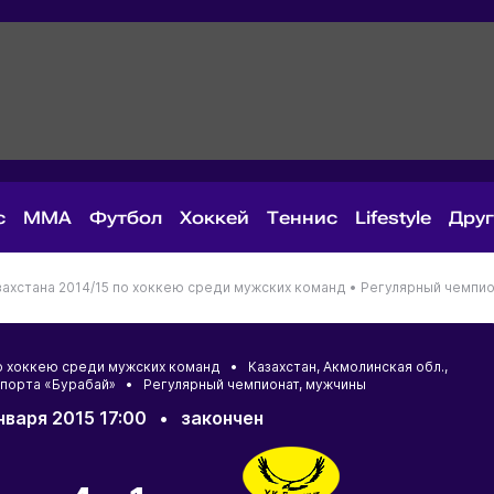
с
MMA
Футбол
Хоккей
Теннис
Lifestyle
Дру
ахстана 2014/15 по хоккею среди мужских команд •
Регулярный чемпио
по хоккею среди мужских команд •
Казахстан
,
Акмолинская обл.
,
спорта «Бурабай» • Регулярный чемпионат, мужчины
нваря 2015 17:00
•
закончен