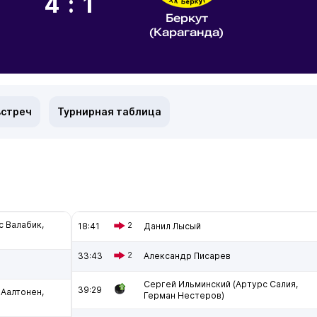
4:1
Беркут
(Караганда)
встреч
Турнирная таблица
с Валабик,
18:41
2
Данил Лысый
33:43
2
Александр Писарев
Сергей Ильминский (Артурс Салия,
39:29
 Аалтонен,
Герман Нестеров)