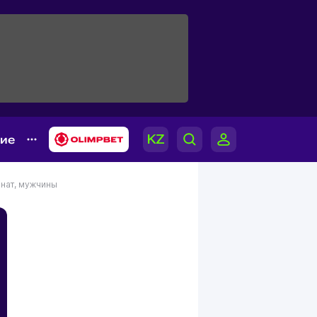
гие
нат, мужчины