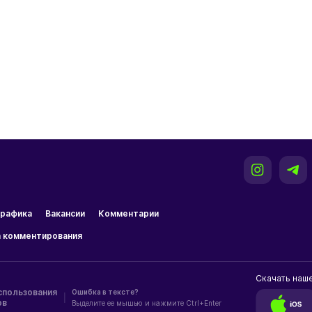
рафика
Вакансии
Комментарии
 комментирования
Скачать наш
спользования
Ошибка в тексте?
|
ов
Выделите ее мышью и нажмите Ctrl+Enter