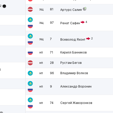
2
зщ
81
Артурс Салия
4
зщ
97
Ренат Сафин
2
зщ
7
Всеволод Яхонт
нп
71
Кирилл Банников
нп
28
Рустам Бегов
2
нп
96
Владимир Волков
нп
9
Александр Воронин
нп
74
Сергей Жаворонков