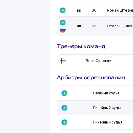
вр
30
Роман Штефа
нп
63
Степан Фило
Тренеры команд
Веса Суренкин
Арбитры соревнования
Главный судья
Линейный судья
Линейный судья