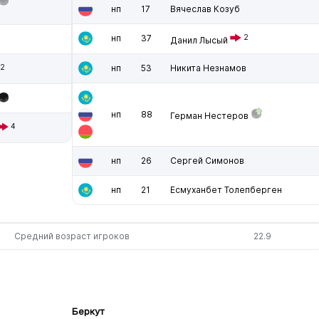
нп
17
Вячеслав Козуб
нп
37
2
Данил Лысый
2
нп
53
Никита Незнамов
нп
88
Герман Нестеров
4
нп
26
Сергей Симонов
нп
21
Есмуханбет Толепберген
Средний возраст игроков
22.9
Беркут