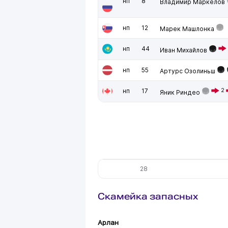
нп
8
Владимир Маркелов
нп
12
Марек Машлонка
нп
44
Иван Михайлов
нп
55
Артурс Озолиньш
нп
17
2
Яник Риндео
28
Скамейка запасных
Арлан