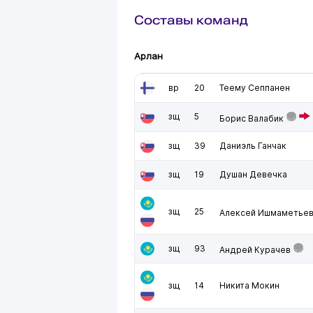
Составы команд
Арлан
вр
20
Теему Сеппанен
зщ
5
Борис Валабик
зщ
39
Даниэль Ганчак
зщ
19
Душан Девечка
зщ
25
Алексей Ишмаметье
зщ
93
Андрей Курачев
зщ
14
Никита Мокин