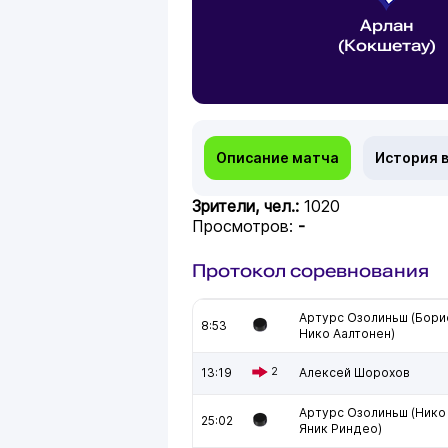
Арлан
(Кокшетау)
Описание матча
История 
Зрители, чел.:
1020
Просмотров:
-
Протокол соревнования
Артурс Озолиньш (Бори
8:53
Нико Аалтонен)
13:19
2
Алексей Шорохов
Артурс Озолиньш (Нико
25:02
Яник Риндео)