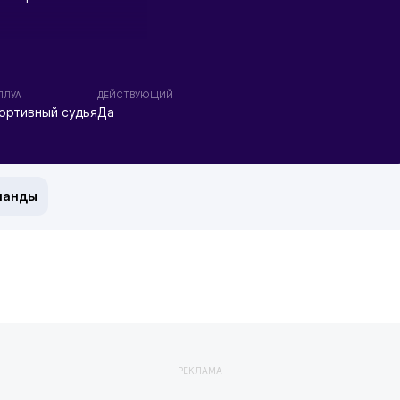
ПЛУА
ДЕЙСТВУЮЩИЙ
ортивный судья
Да
манды
РЕКЛАМА