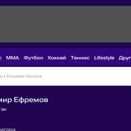
с
MMA
Футбол
Хоккей
Теннис
Lifestyle
Дру
ны
•
Владимир Ефремов
мир Ефремов
тан
еногорск