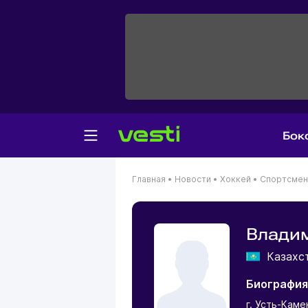
Бок
Главная
•
Новости
•
Хоккей
•
Спортсме
Влади
Казахс
Биография
г. Усть-Кам