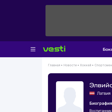
Бок
Главная
•
Новости
•
Хоккей
•
Спортсме
Элвийс
Латви
Биография
Воспитанник: