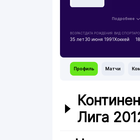
Подробнее
ВОЗРАСТ
ДАТА РОЖДЕНИЯ
ВИД СПОРТА
РО
35 лет
30 июня 1991
Хоккей
1
Профиль
Матчи
Ко
Континен
Лига 201