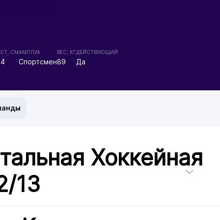
СТ, СМ
АМПЛУА
ВЕС, КГ
ДЕЙСТВУЮЩИЙ
84
Спортсмен
89
Да
манды
тальная Хоккейная
2/13