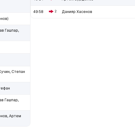
49:58
2
Данияр Хасенов
онов)
ав Гашпар,
Кучин, Степан
тефан
ав Гашпар,
онов, Артем