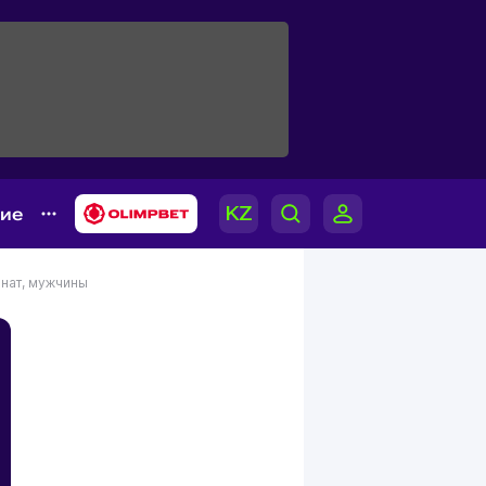
гие
нат, мужчины