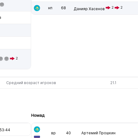
нп
68
2
2
Данияр Хасенов
в
2
Средний возраст игроков
21.1
Номад
53:44
вр
40
Артемий Прошкин