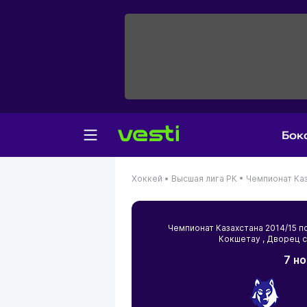
Бок
Хоккей •
Высшая лига РК •
Чемпионат Каз
Чемпионат Казахстана 2014/15 
Кокшетау
, Дворец 
7 н