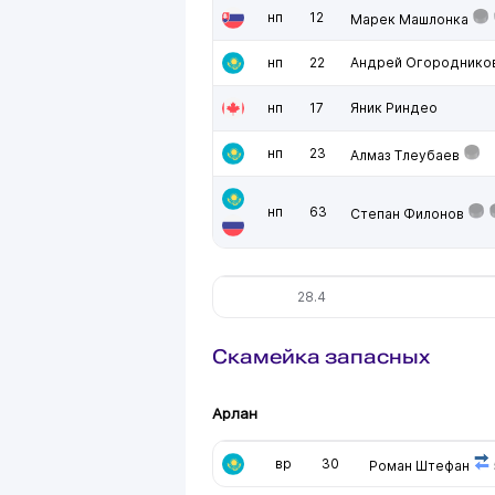
нп
12
Марек Машлонка
нп
22
Андрей Огороднико
нп
17
Яник Риндео
нп
23
Алмаз Тлеубаев
нп
63
Степан Филонов
28.4
Скамейка запасных
Арлан
вр
30
Роман Штефан