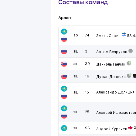
Составы команд
Арлан
вр
74
Эмиль Сафин
53:4
зщ
3
Артем Безруков
зщ
39
Даниэль Ганчак
зщ
19
Душан Девечка
зщ
15
Александр Долишня
зщ
25
Алексей Ишмаметье
зщ
93
2
Андрей Курачев