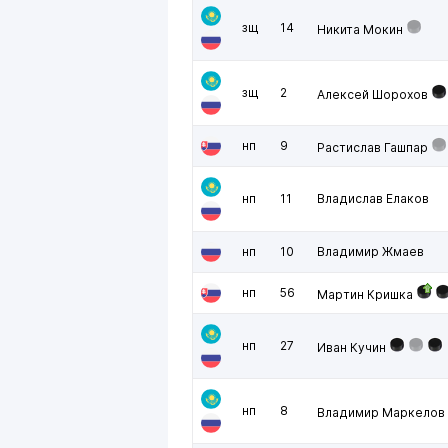
зщ
14
Никита Мокин
зщ
2
Алексей Шорохов
нп
9
Растислав Гашпар
нп
11
Владислав Елаков
нп
10
Владимир Жмаев
нп
56
Мартин Кришка
нп
27
Иван Кучин
нп
8
Владимир Маркелов