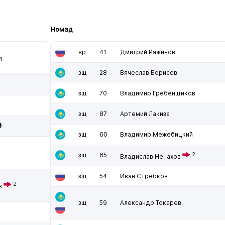
Номад
вр
41
Дмитрий Ряжинов
4
зщ
28
Вячеслав Борисов
зщ
70
Владимир Гребенщиков
зщ
87
Артемий Лакиза
зщ
60
Владимир Межебицкий
зщ
65
2
Владислав Ненахов
зщ
54
Иван Стребков
2
в
зщ
59
Александр Токарев