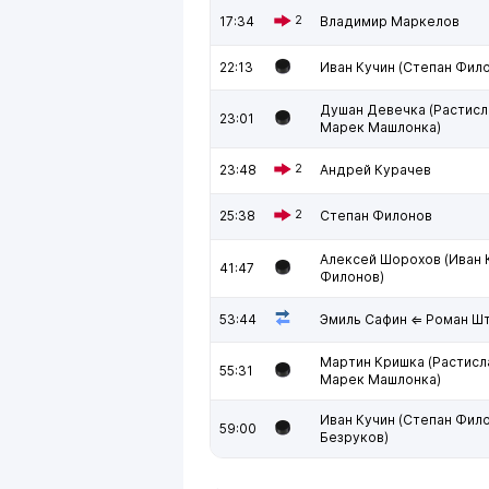
17:34
2
Владимир Маркелов
22:13
Иван Кучин (Степан Фил
Душан Девечка (Растисл
23:01
Марек Машлонка)
23:48
2
Андрей Курачев
25:38
2
Степан Филонов
Алексей Шорохов (Иван 
41:47
Филонов)
53:44
Эмиль Сафин ⇐ Роман Ш
Мартин Кришка (Растисл
55:31
Марек Машлонка)
Иван Кучин (Степан Фил
59:00
Безруков)