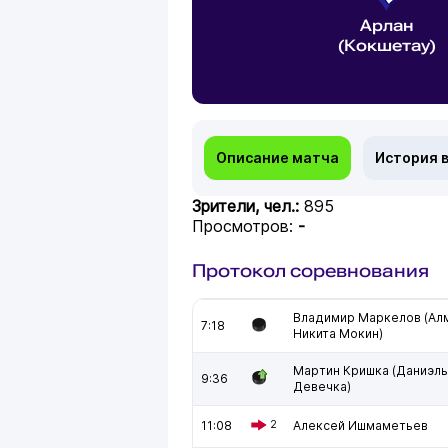
Арлан
(Кокшетау)
Описание матча
История 
Зрители, чел.:
895
Просмотров:
-
Протокол соревнования
Владимир Маркелов (Алм
7:18
Никита Мокин)
Мартин Кришка (Даниэль
9:36
Девечка)
11:08
2
Алексей Ишмаметьев