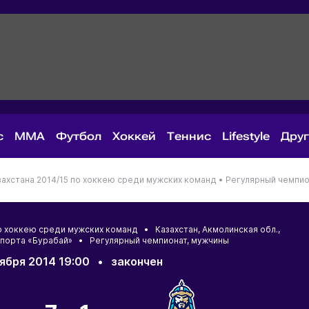
с
MMA
Футбол
Хоккей
Теннис
Lifestyle
Дру
ахстана 2014/15 по хоккею среди мужских команд •
Регулярный чемпио
по хоккею среди мужских команд •
Казахстан
,
Акмолинская обл.
,
спорта «Бурабай» • Регулярный чемпионат, мужчины
оября 2014 19:00
•
закончен