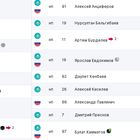
нп
91
Алексей Анциферов
нп
19
Нурсултан Бельгибаев
2
нп
11
Артем Бурделев
нп
16
Ярослав Евдокимов
нп
92
Даулет Кенбаев
нп
26
Алексей Киселев
нп
66
Александр Павлинич
нп
7
Дмитрий Преснов
2
нп
97
Булат Хамматов