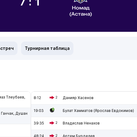
7:1
Номад
(Астана)
встреч
Турнирная таблица
аз Тлеубаев,
8:12
2
Данияр Хасенов
19:03
Булат Хамматов (Ярослав Евдокимов)
 Ганчак, Душан
39:35
2
Владислав Ненахов
48:24
2
Артем Бурделев