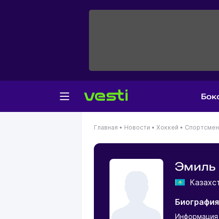
Бок
Главная
•
Новости
•
Хоккей
•
Спортсме
Эмиль
Казахс
Биография
Информация