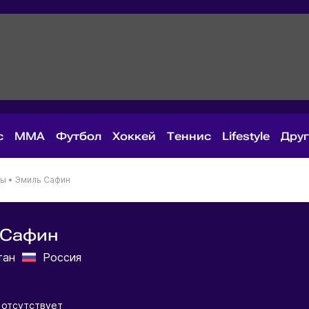
с
MMA
Футбол
Хоккей
Теннис
Lifestyle
Дру
ны
•
Эмиль Сафин
 Сафин
тан
Россия
 отсутствует