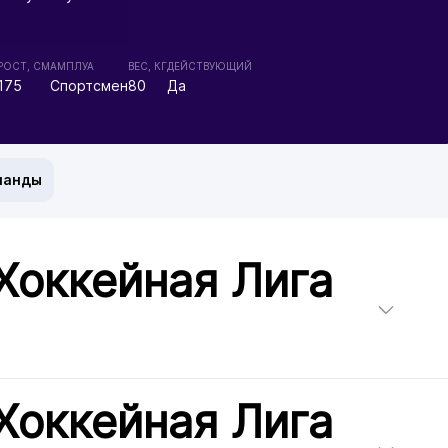
РОСТ, СМ
АМПЛУА
ВЕС, КГ
ДЕЙСТВУЮЩИЙ
175
Спортсмен
80
Да
манды
Хоккейная Лига
Хоккейная Лига