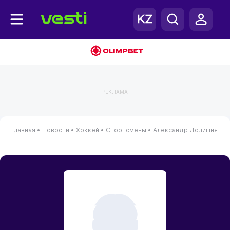
РЕКЛАМА
Главная
•
Новости
•
Хоккей
•
Спортсмены
•
Александр Долишня