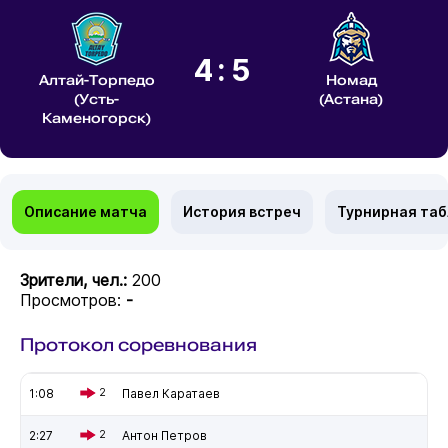
4:5
Алтай-Торпедо
Номад
(Усть-
(Астана)
Каменогорск)
Описание матча
История встреч
Турнирная та
Зрители, чел.:
200
Просмотров:
-
Протокол соревнования
1:08
2
Павел Каратаев
2:27
2
Антон Петров