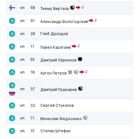
нп
58
2
Теему Виртала
нп
91
2
Александр Вологодский
нп
28
Глеб Дроздов
нп
11
2
Павел Каратаев
нп
55
Дмитрий Ларионов
нп
18
2
Антон Петров
нп
37
Дмитрий Пушкарев
нп
32
Сергей Стукалов
нп
71
Вячеслав Федосенко
нп
15
Степан Штефан