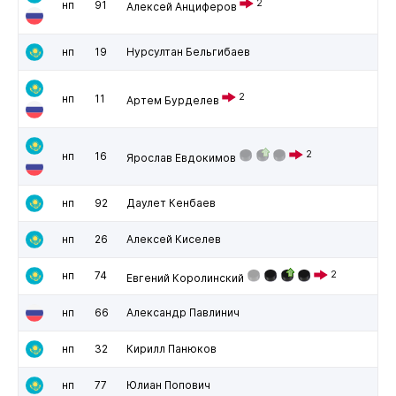
2
нп
91
Алексей Анциферов
нп
19
Нурсултан Бельгибаев
2
нп
11
Артем Бурделев
2
нп
16
Ярослав Евдокимов
нп
92
Даулет Кенбаев
нп
26
Алексей Киселев
нп
74
2
Евгений Королинский
нп
66
Александр Павлинич
нп
32
Кирилл Панюков
нп
77
Юлиан Попович