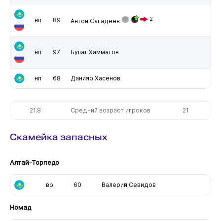
2
нп
89
Антон Сагадеев
нп
97
Булат Хамматов
нп
68
Данияр Хасенов
21.8
Средний возраст игроков
21
Скамейка запасных
Алтай-Торпедо
вр
60
Валерий Севидов
Номад