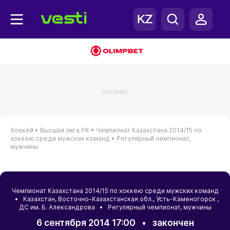
РЕКЛАМА
Хоккей •
Высшая лига РК •
Чемпионат Казахстана 2014/15 по
хоккею среди мужских команд •
Регулярный чемпионат,
мужчины
Чемпионат Казахстана 2014/15 по хоккею среди мужских команд
•
Казахстан
,
Восточно-Казахстанская обл.
,
Усть-Каменогорск
,
ДС им. Б. Александрова • Регулярный чемпионат, мужчины
6 сентября 2014 17:00
•
закончен