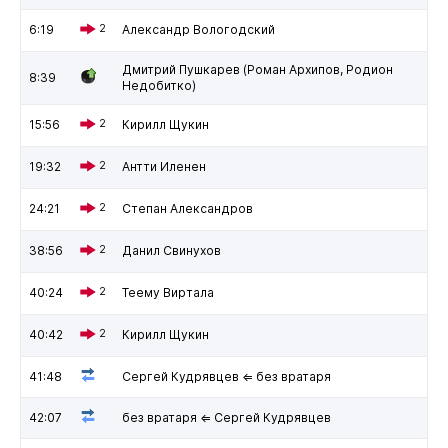
6:19
2
Александр Вологодский
Дмитрий Пушкарев (Роман Архипов, Родион
8:39
Недобитко)
15:56
2
Кирилл Щукин
19:32
2
Антти Иленен
24:21
2
Степан Александров
38:56
2
Данил Свинухов
40:24
2
Теему Виртала
40:42
2
Кирилл Щукин
41:48
Сергей Кудрявцев ⇐ без вратаря
42:07
без вратаря ⇐ Сергей Кудрявцев