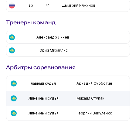
вр
41
Дмитрий Ряжинов
Тренеры команд
Александр Линев
Юрий Михайлис
Арбитры соревнования
Главный судья
Аркадий Субботин
Линейный судья
Михаил Ступак
Линейный судья
Георгий Вакуленко