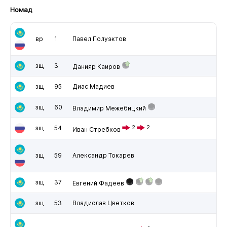
Номад
вр
1
Павел Полуэктов
зщ
3
Данияр Каиров
зщ
95
Диас Мадиев
зщ
60
Владимир Межебицкий
зщ
54
2
2
Иван Стребков
зщ
59
Александр Токарев
зщ
37
Евгений Фадеев
зщ
53
Владислав Цветков