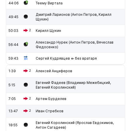
44:06
Теему Виртала
Дмитрий Ларионов (Антон Петров, Кирилл
49:45
Щукин)
50:03
2
Кирилл Щукин
Александр Нурек (Антон Петров, Вячеслав
56:44
Федосенко)
59:43
Сергей Кудрявцев ⇐ без вратаря
1:39
2
Алексей Анциферов
Евгений Фадеев (Владимир Межебицкий,
5:15
Евгений Королинский)
7:05
2
Артем Бурделев
13:47
2
Иван Стребков
Евгений Королинский (Ярослав Евдокимов,
18:55
Антон Сагадеев)