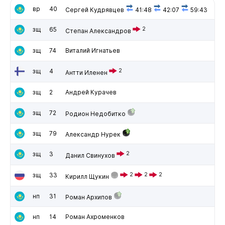
вр
40
Сергей Кудрявцев
41:48
42:07
59:43
зщ
65
2
Степан Александров
зщ
74
Виталий Игнатьев
зщ
4
2
Антти Иленен
зщ
2
Андрей Курачев
зщ
72
Родион Недобитко
зщ
79
Александр Нурек
зщ
3
2
Данил Свинухов
зщ
33
2
2
2
Кирилл Щукин
нп
31
Роман Архипов
нп
14
Роман Ахроменков