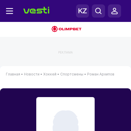
РЕКЛАМА
Главная
•
Новости
•
Хоккей
•
Спортсмены
•
Роман Архипов