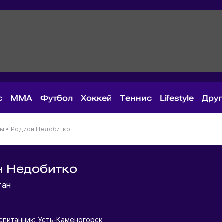
с
MMA
Футбол
Хоккей
Теннис
Lifestyle
Дру
ны
•
Родион Недобитко
н Недобитко
тан
спитанник: Усть-Каменогорск