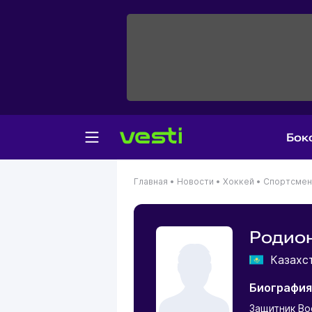
Бок
Главная
•
Новости
•
Хоккей
•
Спортсме
Родио
Казахс
Биография
Защитник Во