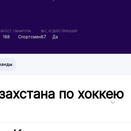
ТА
РОСТ, СМ
АМПЛУА
ВЕС, КГ
ДЕЙСТВУЮЩИЙ
188
Спортсмен
87
Да
манды
захстана по хоккею