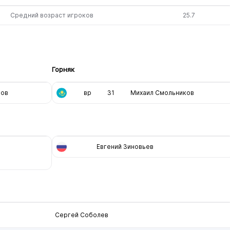
Средний возраст игроков
25.7
Горняк
дов
вр
31
Михаил Смольников
Евгений Зиновьев
Сергей Соболев