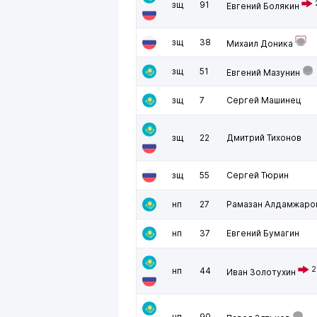
зщ
91
Евгений Болякин
зщ
38
Михаил Доника
зщ
51
Евгений Мазунин
зщ
7
Сергей Машинец
зщ
22
Дмитрий Тихонов
зщ
55
Сергей Тюрин
нп
27
Рамазан Алдамжаро
нп
37
Евгений Бумагин
2
нп
44
Иван Золотухин
нп
90