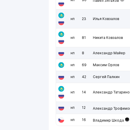
Павел Зятьков
нп
23
Илья Ковзалов
нп
81
Никита Ковзалов
нп
8
Александр Майер
нп
69
Максим Орлов
нп
42
Сергей Палкин
нп
14
Александр Татарино
нп
12
Александр Трофимо
нп
16
Владимир Шкода