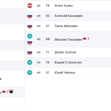
нп
79
Эгилс Калнс
нп
92
Алексей Красавин
нп
27
Пауль Манушин
2
нп
88
Максим Плюхавин
нп
71
Денис Скатов
нп
18
Вадим Стрельчук
нп
41
Юрий Черных
в
2
в