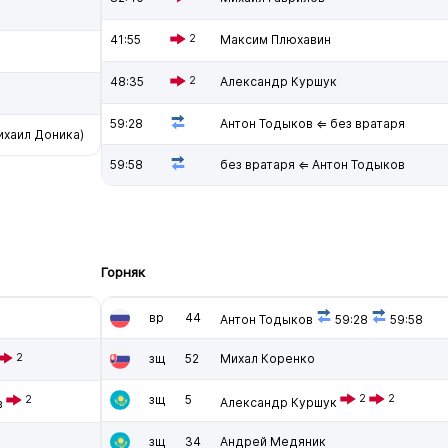
41:55
2
Максим Плюхавин
48:35
2
Александр Куршук
59:28
Антон Тодыков ⇐ без вратаря
хаил Доника)
59:58
без вратаря ⇐ Антон Тодыков
Горняк
вр
44
Антон Тодыков
59:28
59:58
2
зщ
52
Михал Коренко
зщ
5
2
2
2
Александр Куршук
в
зщ
34
Андрей Медяник