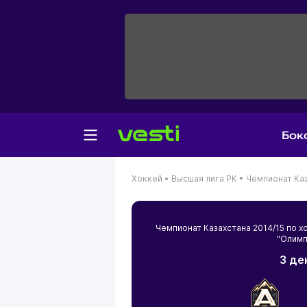
Бок
Хоккей •
Высшая лига РК •
Чемпионат Каз
Чемпионат Казахстана 2014/15 по
"Олимп
3 де