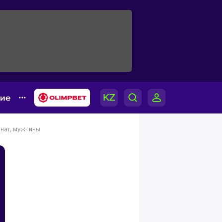
гие
нат, мужчины