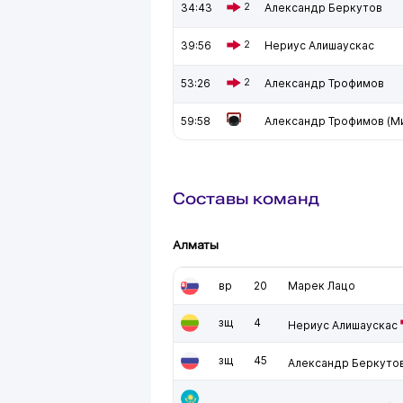
34:43
2
Александр Беркутов
39:56
2
Нериус Алишаускас
53:26
2
Александр Трофимов
59:58
Александр Трофимов (Ми
Составы команд
Алматы
вр
20
Марек Лацо
зщ
4
Нериус Алишаускас
зщ
45
Александр Беркуто