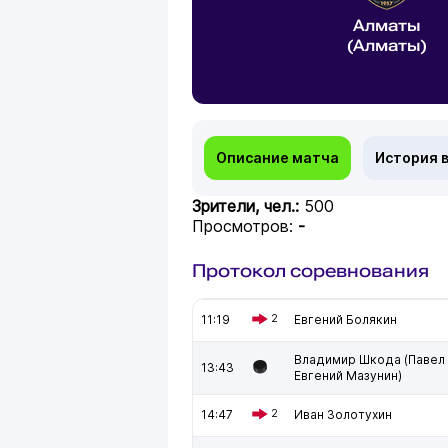
Алматы
(Алматы)
Описание матча
История 
Зрители, чел.:
500
Просмотров:
-
Протокол соревнования
11:19
2
Евгений Болякин
Владимир Шкода (Павел 
13:43
Евгений Мазунин)
14:47
2
Иван Золотухин