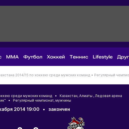
с
MMA
Футбол
Хоккей
Теннис
Lifestyle
Дру
ахстана 2014/15 по хоккею среди мужских команд •
Регулярный чемпио
 хоккею среди мужских команд •
Казахстан
,
Алматы
, Ледовая арена
ик" • Регулярный чемпионат, мужчины
кабря 2014 19:00
•
закончен