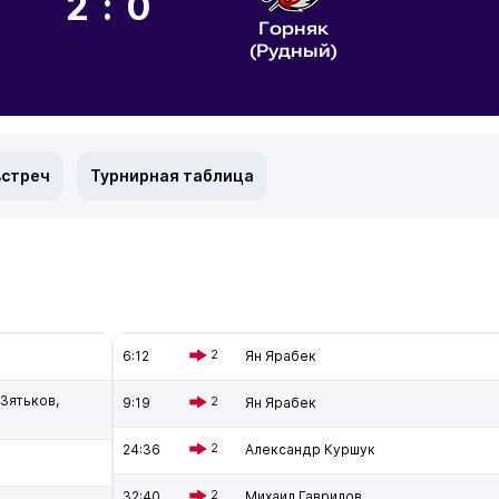
2:0
Горняк
(Рудный)
встреч
Турнирная таблица
6:12
2
Ян Ярабек
Зятьков,
9:19
2
Ян Ярабек
24:36
2
Александр Куршук
32:40
2
Михаил Гаврилов