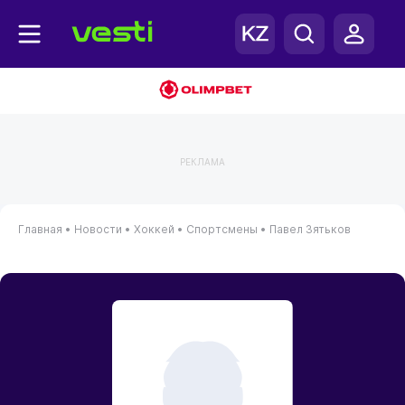
РЕКЛАМА
Главная
•
Новости
•
Хоккей
•
Спортсмены
•
Павел Зятьков