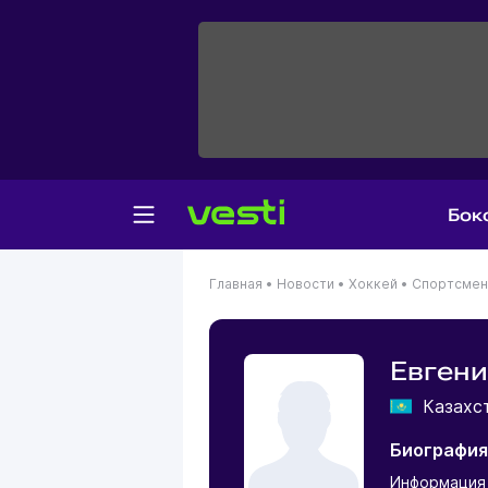
Бок
Главная
•
Новости
•
Хоккей
•
Спортсме
Евгени
Казахс
Биография
Информация