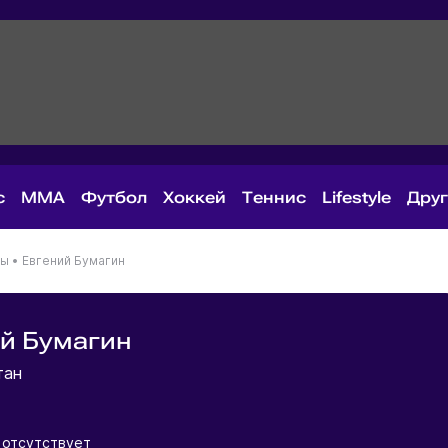
с
MMA
Футбол
Хоккей
Теннис
Lifestyle
Дру
ны
•
Евгений Бумагин
й Бумагин
тан
 отсутствует