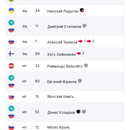
зщ
34
Николай Ладыгин
зщ
11
Дмитрий Степанов
зщ
7
2
2
Алексей Тезиков
зщ
94
2
Ээту Хейккинен
нп
32
Раймондс Вилкойтс
нп
83
Евгений Жданов
нп
15
Ярослав Кмить
нп
52
Денис Козырев
нп
12
Матис Краль