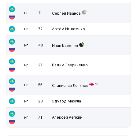
нп
11
Сергей Иванов
нп
72
Артём Игнатенко
нп
40
Иван Киселев
нп
27
Вадим Лавриненко
25
нп
55
Станислав Логинов
нп
28
Эдуард Мазула
нп
71
Алексей Репкин