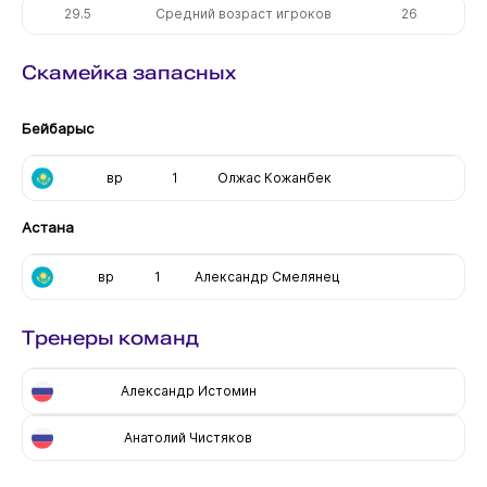
29.5
Средний возраст игроков
26
Скамейка запасных
Бейбарыс
вр
1
Олжас Кожанбек
Астана
вр
1
Александр Смелянец
Тренеры команд
Александр Истомин
Анатолий Чистяков