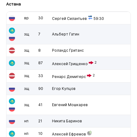
Астана
вр
30
Сергей Силантьев
59:30
зщ
7
Альберт Гатин
зщ
8
Роландс Гританс
зщ
87
2
Алексей Грищенко
зщ
33
2
Ренарс Демитерс
зщ
90
Егор Купцов
зщ
41
Евгений Мошкарев
нп
21
Никита Баринов
нп
10
Алексей Ефремов