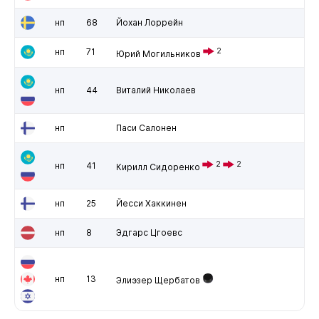
нп
68
Йохан Лоррейн
нп
71
2
Юрий Могильников
нп
44
Виталий Николаев
нп
Паси Салонен
2
2
нп
41
Кирилл Сидоренко
нп
25
Йесси Хаккинен
нп
8
Эдгарс Цгоевс
нп
13
Элиэзер Щербатов