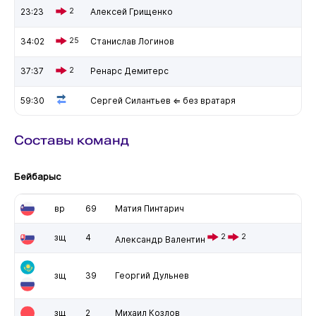
23:23
2
Алексей Грищенко
34:02
25
Станислав Логинов
37:37
2
Ренарс Демитерс
59:30
Сергей Силантьев ⇐ без вратаря
Составы команд
Бейбарыс
вр
69
Матия Пинтарич
зщ
4
2
2
Александр Валентин
зщ
39
Георгий Дульнев
зщ
2
Михаил Козлов