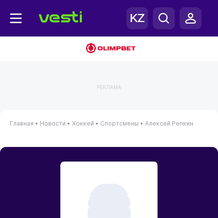
РЕКЛАМА
Главная
•
Новости
•
Хоккей
•
Спортсмены
•
Алексей Репкин