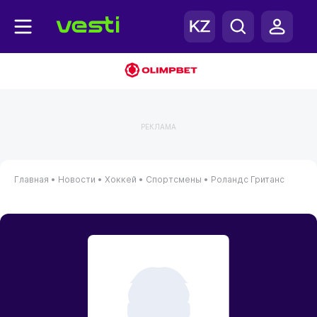
РЕКЛАМА
Главная
•
Новости
•
Хоккей
•
Спортсмены
•
Роландс Гританс