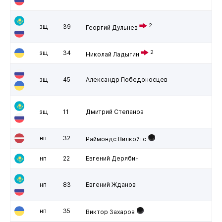
2
зщ
39
Георгий Дульнев
зщ
34
2
Николай Ладыгин
зщ
45
Александр Победоносцев
зщ
11
Дмитрий Степанов
нп
32
Раймондс Вилкойтс
нп
22
Евгений Дерябин
нп
83
Евгений Жданов
нп
35
Виктор Захаров