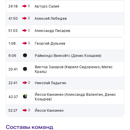
24:18
2
Артурс Салия
41:50
2
Алексей Лебедев
51:03
2
Александр Писарев
1:08
2
Георгий Дульнев
6:06
Раймондс Вилкойтс (Денис Козырев)
Виктор Захаров (Кирилл Сидоренко, Матис
20:41
Краль)
22:41
2
Николай Ладыгин
Йесси Хаккинен (Александр Валентин, Денис
42:37
Козырев)
52:27
2
Йесси Хаккинен
Составы команд