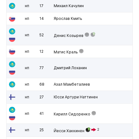
нп
17
Михаил Качулин
нп
14
Ярослав Кмить
нп
52
Денис Козырев
нп
12
Матис Краль
нп
77
Дмитрий Лоханин
нп
68
Азал Мамбеталиев
нп
27
Юсси Артури Наттинен
нп
41
Кирилл Сидоренко
нп
25
2
Йесси Хаккинен