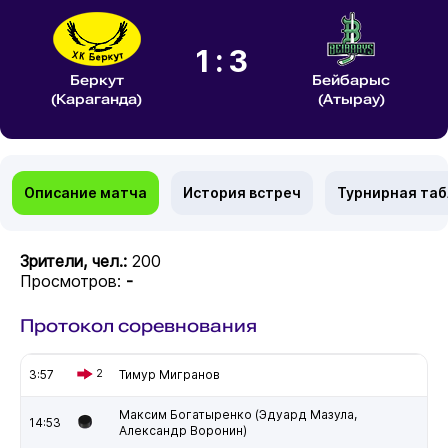
1:3
Беркут
Бейбарыс
(Караганда)
(Атырау)
Описание матча
История встреч
Турнирная та
Зрители, чел.:
200
Просмотров:
-
Протокол соревнования
3:57
2
Тимур Мигранов
Максим Богатыренко (Эдуард Мазула,
14:53
Александр Воронин)