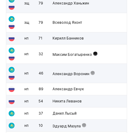
зщ
79
Александр Ханьжин
зщ
79
Всеволод Яхонт
нп
71
Кирилл Банников
нп
32
Максим Богатыренко
нп
46
Александр Воронин
нп
89
Александр Евчук
нп
54
Никита Леванов
нп
37
Данил Лысый
нп
10
Эдуард Мазула