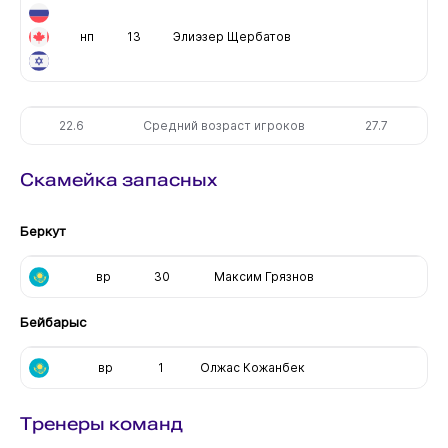
нп
13
Элиэзер Щербатов
22.6
Средний возраст игроков
27.7
Скамейка запасных
Беркут
вр
30
Максим Грязнов
Бейбарыс
вр
1
Олжас Кожанбек
Тренеры команд