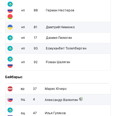
нп
88
Герман Нестеров
нп
81
Дмитрий Нименко
нп
17
Даниил Пилюгин
нп
93
Есмуханбет Толепберген
нп
92
Роман Шалягин
Бейбарыс
вр
37
Марис Ючерс
зщ
4
Александр Валентин
зщ
47
Илья Гуляков