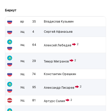
Беркут
вр
35
Владислав Кузьмин
зщ
4
Сергей Афанасьев
2
зщ
64
Алексей Лебедев
2
зщ
29
Тимур Мигранов
зщ
74
Константин Орешкин
2
зщ
95
Александр Писарев
зщ
81
2
Артурс Салия