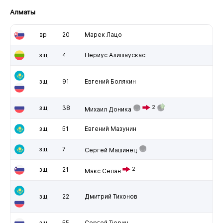
Алматы
вр
20
Марек Лацо
зщ
4
Нериус Алишаускас
зщ
91
Евгений Болякин
зщ
38
2
Михаил Доника
зщ
51
Евгений Мазунин
зщ
7
Сергей Машинец
зщ
21
2
Макс Селан
зщ
22
Дмитрий Тихонов
зщ
55
Сергей Тюрин