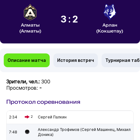
3:2
Алматы
Арлан
(Алматы)
(Кокшетау)
Описание матча
История встреч
Турнирная та
Зрители, чел.:
300
Просмотров:
-
Протокол соревнования
2:34
2
Сергей Палкин
Александр Трофимов (Сергей Машинец, Михаил
7:48
Доника)