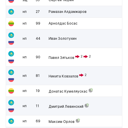
нп
27
Рамазан Алдамжаров
нп
99
Арнолдас Босас
нп
44
Иван Золотухин
2
2
нп
90
Павел Зятьков
2
нп
81
Никита Ковзалов
нп
19
Донатас Кумеляускас
нп
11
Дмитрий Левинский
нп
69
Максим Орлов