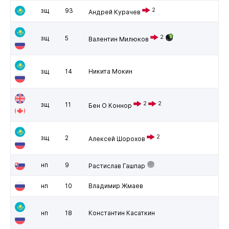
зщ
93
2
Андрей Курачев
2
зщ
5
Валентин Милюков
зщ
14
Никита Мокин
2
2
зщ
11
Бен О Коннор
2
зщ
2
Алексей Шорохов
нп
9
Растислав Гашпар
нп
10
Владимир Жмаев
нп
18
Константин Касаткин