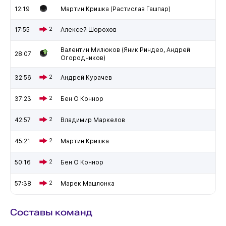
12:19
Мартин Кришка (Растислав Гашпар)
17:55
2
Алексей Шорохов
Валентин Милюков (Яник Риндео, Андрей
28:07
Огородников)
32:56
2
Андрей Курачев
37:23
2
Бен О Коннор
42:57
2
Владимир Маркелов
45:21
2
Мартин Кришка
50:16
2
Бен О Коннор
57:38
2
Марек Машлонка
Составы команд