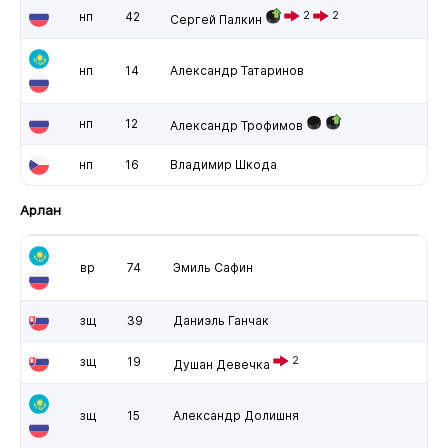
нп
42
2
2
Сергей Палкин
нп
14
Александр Татаринов
нп
12
Александр Трофимов
нп
16
Владимир Шкода
Арлан
вр
74
Эмиль Сафин
зщ
39
Даниэль Ганчак
зщ
19
2
Душан Девечка
зщ
15
Александр Долишня