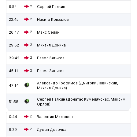
9:54
2
Сергей Палкин
22:45
2
Никита Ковзалов
26:47
2
Макс Селан
29:32
2
Михаил Доника
39:42
2
Павел Зятьков
45:11
2
Павел Зятьков
Александр Трофимов (Дмитрий Левинский,
47:14
Михаил Доника)
Сергей Палкин (Донатас Кумеляускас, Максим
51:58
Орлов)
0:44
2
Валентин Милюков
9:29
2
Душан Девечка