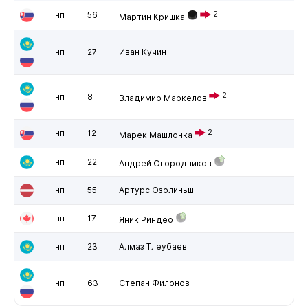
нп
56
2
Мартин Кришка
нп
27
Иван Кучин
2
нп
8
Владимир Маркелов
нп
12
2
Марек Машлонка
нп
22
Андрей Огородников
нп
55
Артурс Озолиньш
нп
17
Яник Риндео
нп
23
Алмаз Тлеубаев
нп
63
Степан Филонов