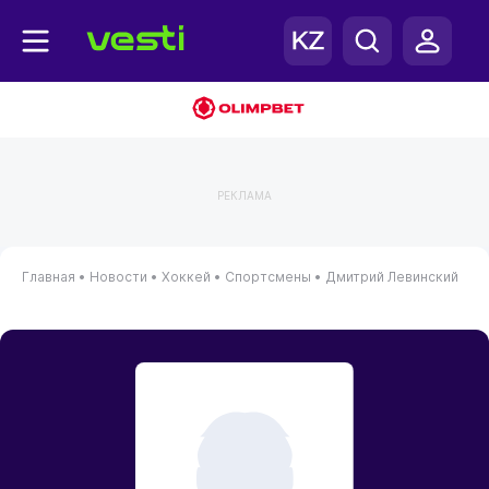
РЕКЛАМА
Главная
•
Новости
•
Хоккей
•
Спортсмены
•
Дмитрий Левинский