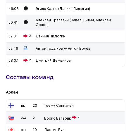
49:08
Эгилс Калнс (Даниил Пилюгин)
Алексей Красавин (Павел Жилин, Алексей
50:41
Орлов)
52:01
2
Даниил Пилюгин
52:46
Антон Тодыков ⇐ Антон Бруев
58:07
2
Дмитрий Демьянов
Составы команд
Арлан
вр
20
Теему Сеппанен
зщ
5
2
Борис Валабик
зщ
10
Дастин Вуд