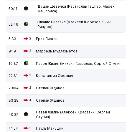
Душан Девечка (Растислав Гашпар, Марек
50:11
Машлонка)
Элвийс Биезайс (Алексей Шорохов, Яник
52:46
Риндео)
5:33
2
Ерик Пиатак
9:19
2
Марсель Муллахметов
16:37
Павел Жилин (Михаил Гаврилов, Сергей Ступин)
22:31
2
Константин Орешкин
29:04
2
Степан Жданов
33:28
4
Степан Жданов
Павел Жилин (Алексей Красавин, Сергей
40:27
Ступин)
41:54
2
Пауль Манушин