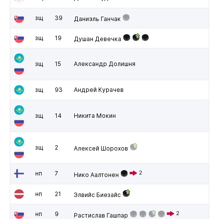
зщ
39
Даниэль Ганчак
зщ
19
Душан Девечка
зщ
15
Александр Долишня
зщ
93
Андрей Курачев
зщ
14
Никита Мокин
зщ
2
Алексей Шорохов
нп
7
2
Нико Аалтонен
нп
21
Элвийс Биезайс
нп
9
2
Растислав Гашпар