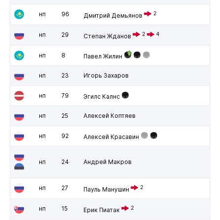
нп
96
2
Дмитрий Демьянов
нп
29
2
4
Степан Жданов
нп
8
Павел Жилин
нп
23
Игорь Захаров
нп
79
Эгилс Калнс
нп
25
Алексей Коптяев
нп
92
Алексей Красавин
нп
24
Андрей Макров
нп
27
2
Пауль Манушин
нп
15
2
Ерик Пиатак