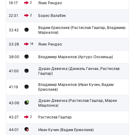
16:17
2
Яник Риндео
22:31
2
Борис Валабик
Вадим Ермолаев (Растислав Гашпар, Владимир
32:42
Маркелов)
33:28
14
Яник Риндео
38:00
Владимир Маркелов (Артурс Озолиньш)
Душан Девечка (Даниэль Ганчак, Растислав
41:00
Гашпар)
Владимир Маркелов (Иван Кучин, Вадим
41:19
Ермолаев)
Душан Девечка (Растислав Гашпар, Марек
43:06
Машлонка)
43:27
2
Растислав Гашпар
44:01
Иван Кучин (Вадим Ермолаев)