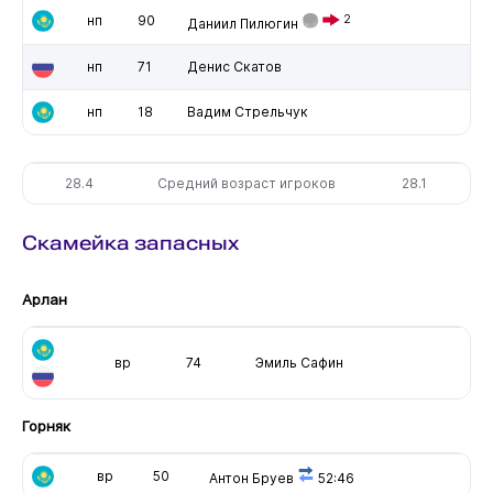
нп
90
2
Даниил Пилюгин
нп
71
Денис Скатов
нп
18
Вадим Стрельчук
28.4
Средний возраст игроков
28.1
Скамейка запасных
Арлан
вр
74
Эмиль Сафин
Горняк
вр
50
Антон Бруев
52:46