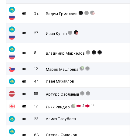
нп
32
Вадим Ермолаев
нп
27
Иван Кучин
нп
8
Владимир Маркелов
нп
12
Марек Машлонка
нп
44
Иван Михайлов
нп
55
Артурс Озолиньш
нп
17
2
14
Яник Риндео
нп
23
Алмаз Тлеубаев
нп
63
Степан Филонов