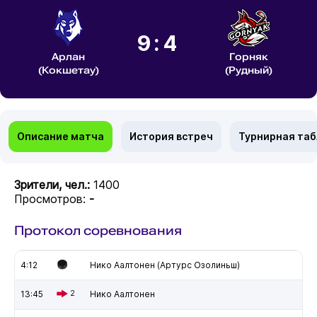
9:4
Арлан
Горняк
(Кокшетау)
(Рудный)
Описание матча
История встреч
Турнирная та
Зрители, чел.:
1400
Просмотров:
-
Протокол соревнования
4:12
Нико Аалтонен (Артурс Озолиньш)
13:45
2
Нико Аалтонен