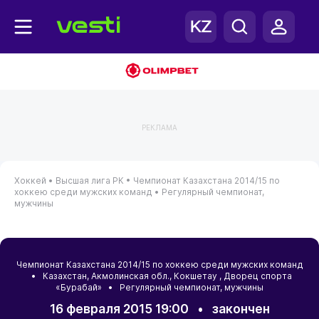
РЕКЛАМА
Хоккей •
Высшая лига РК •
Чемпионат Казахстана 2014/15 по
хоккею среди мужских команд •
Регулярный чемпионат,
мужчины
Чемпионат Казахстана 2014/15 по хоккею среди мужских команд
•
Казахстан
,
Акмолинская обл.
,
Кокшетау
, Дворец спорта
«Бурабай» • Регулярный чемпионат, мужчины
16 февраля 2015 19:00
•
закончен