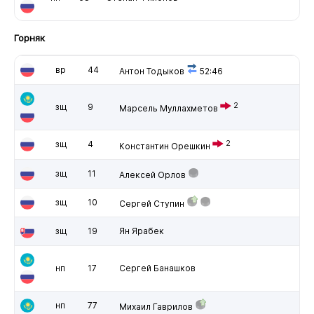
Горняк
вр
44
Антон Тодыков
52:46
2
зщ
9
Марсель Муллахметов
зщ
4
2
Константин Орешкин
зщ
11
Алексей Орлов
зщ
10
Сергей Ступин
зщ
19
Ян Ярабек
нп
17
Сергей Банашков
нп
77
Михаил Гаврилов