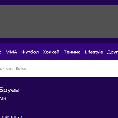
с
MMA
Футбол
Хоккей
Теннис
Lifestyle
Дру
ны
•
Антон Бруев
Бруев
тан
 отсутствует