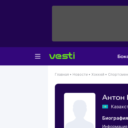
Бок
Главная
•
Новости
•
Хоккей
•
Спортсме
Антон 
Казахс
Биография
Информация