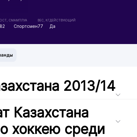
ОСТ, СМ
АМПЛУА
ВЕС, КГ
ДЕЙСТВУЮЩИЙ
82
Спортсмен
77
Да
манды
захстана 2013/14
т Казахстана
по хоккею среди