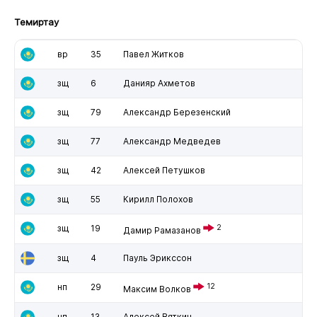
Темиртау
вр
35
Павел Житков
зщ
6
Данияр Ахметов
зщ
79
Александр Березенский
зщ
77
Александр Медведев
зщ
42
Алексей Петушков
зщ
55
Кирилл Полохов
зщ
19
2
Дамир Рамазанов
зщ
4
Пауль Эрикссон
нп
29
12
Максим Волков
нп
13
Алексей Вяткин