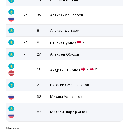
нп
39
Александр Егоров
нп
8
Александр Зозуля
нп
9
2
Ильгиз Нуриев
нп
27
Алексей Обухов
2
2
нп
17
Андрей Смирнов
нп
21
Виталий Смольянинов
нп
33
Михаил Устьянцев
нп
82
Максим Шарифьянов
Иртыш