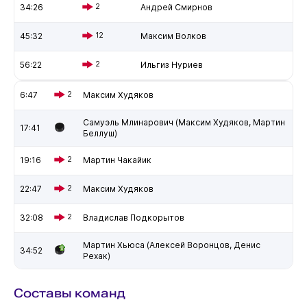
34:26
2
Андрей Смирнов
45:32
12
Максим Волков
56:22
2
Ильгиз Нуриев
6:47
2
Максим Худяков
Самуэль Млинарович (Максим Худяков, Мартин
17:41
Беллуш)
19:16
2
Мартин Чакайик
22:47
2
Максим Худяков
32:08
2
Владислав Подкорытов
Мартин Хьюса (Алексей Воронцов, Денис
34:52
Рехак)
Составы команд