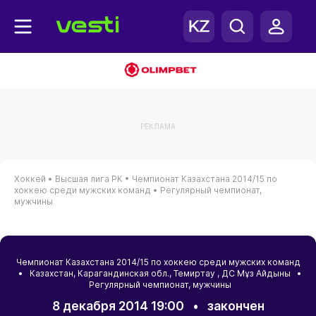
РЕКЛАМА
Хоккей •
Высшая лига РК •
Чемпионат Казахстана 2014/15 по
хоккею среди мужских команд •
Регулярный чемпионат,
мужчины
Чемпионат Казахстана 2014/15 по хоккею среди мужских команд
•
Казахстан
,
Карагандинская обл.
,
Темиртау
, ДС Мұз Айдыны •
Регулярный чемпионат, мужчины
8 декабря 2014 19:00
•
закончен