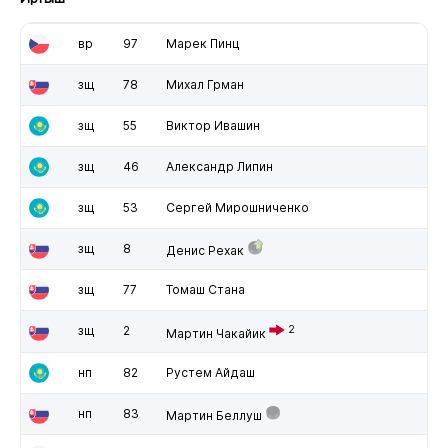
вр
97
Марек Пинц
зщ
78
Михал Грман
зщ
55
Виктор Ивашин
зщ
46
Александр Липин
зщ
53
Сергей Мирошниченко
зщ
8
Денис Рехак
зщ
77
Томаш Стана
зщ
2
2
Мартин Чакайик
нп
82
Рустем Айдаш
нп
83
Мартин Беллуш