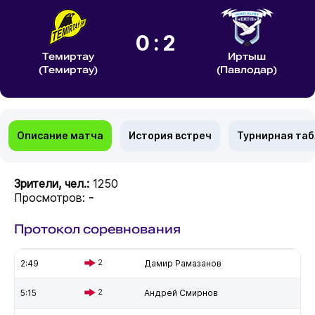
0:2
Темиртау
Иртыш
(Темиртау)
(Павлодар)
Описание матча
История встреч
Турнирная та
Зрители, чел.:
1250
Просмотров:
-
Протокол соревнования
2:49
2
Дамир Рамазанов
5:15
2
Андрей Смирнов