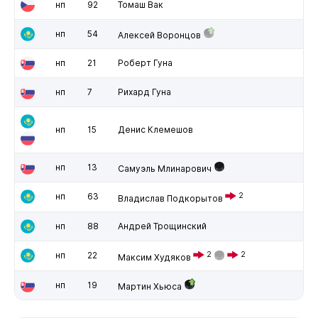
нп
92
Томаш Вак
нп
54
Алексей Воронцов
нп
21
Роберт Гуна
нп
7
Рихард Гуна
нп
15
Денис Клемешов
нп
13
Самуэль Млинарович
нп
63
2
Владислав Подкорытов
нп
88
Андрей Трощинский
нп
22
2
2
Максим Худяков
нп
19
Мартин Хьюса