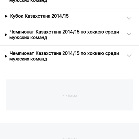
мужских команд
Кубок Казахстана 2014/15
Чемпионат Казахстана 2014/15 по хоккею среди
мужских команд
Чемпионат Казахстана 2014/15 по хоккею среди
мужских команд
РЕКЛАМА