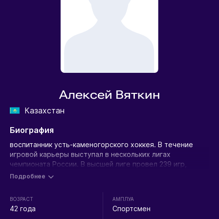
Алексей Вяткин
Казахстан
Биография
воспитанник усть-каменогорского хоккея. В течение
игровой карьеры выступал в нескольких лигах
чемпионата России. В высшей лиге провел 239 игр,
набрав 27+29 очков. В первой лиге провел 73 игры,
Подробнее
набрав 27+19 очков.
ВОЗРАСТ
АМПЛУА
В 114 играх чемпионата Казахстана отметился 25
42 года
Спортсмен
шайбами и 39 передачами.