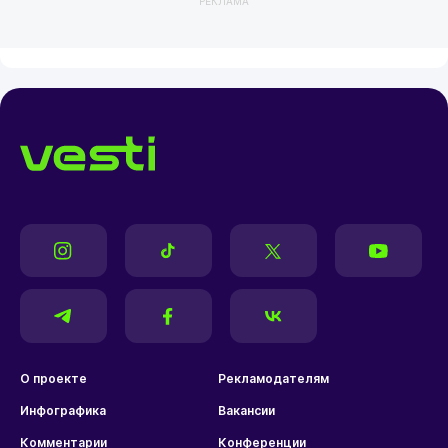
РЕКЛАМА
О проекте
Рекламодателям
Инфографика
Вакансии
Комментарии
Конференции