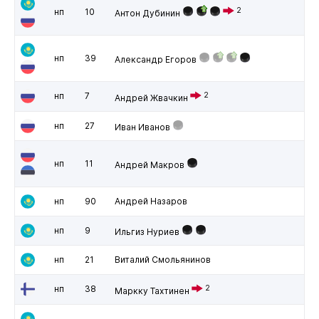
2
нп
10
Антон Дубинин
нп
39
Александр Егоров
нп
7
2
Андрей Жвачкин
нп
27
Иван Иванов
нп
11
Андрей Макров
нп
90
Андрей Назаров
нп
9
Ильгиз Нуриев
нп
21
Виталий Смольянинов
нп
38
2
Маркку Тахтинен