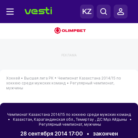
РЕКЛАМА
Хоккей •
Высшая лига РК •
Чемпионат Казахстана 2014/15 по
хоккею среди мужских команд •
Регулярный чемпионат,
мужчины
Чемпионат Казахстана 2014/15 по хоккею среди мужских команд
•
Казахстан
,
Карагандинская обл.
,
Темиртау
, ДС Мұз Айдыны •
Регулярный чемпионат, мужчины
28 сентября 2014 17:00
•
закончен