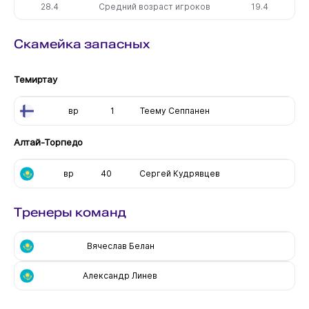
28.4
Средний возраст игроков
19.4
Скамейка запасных
Темиртау
вр
1
Теему Сеппанен
Алтай-Торпедо
вр
40
Сергей Кудрявцев
Тренеры команд
Вячеслав Белан
Александр Линев