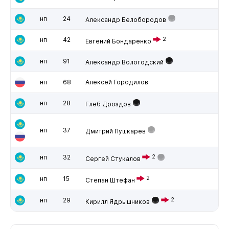
нп
24
Александр Белобородов
нп
42
2
Евгений Бондаренко
нп
91
Александр Вологодский
нп
68
Алексей Городилов
нп
28
Глеб Дроздов
нп
37
Дмитрий Пушкарев
нп
32
2
Сергей Стукалов
нп
15
2
Степан Штефан
нп
29
2
Кирилл Ядрышников