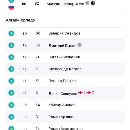
нп
82
Максим Шарифьянов
Алтай-Торпедо
вр
60
Валерий Севидов
зщ
53
Дмитрий Быков
зщ
74
Виталий Игнатьев
зщ
5
Александр Катков
зщ
51
Леонид Панков
зщ
3
2
2
Данил Свинухов
нп
54
Кайсар Аманов
нп
31
Роман Архипов
нп
14
Роман Ахроменков