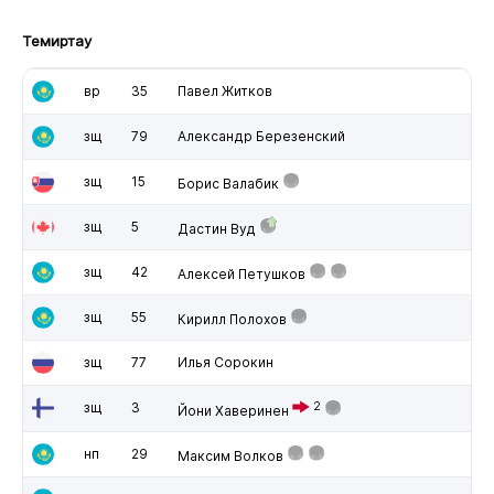
Темиртау
вр
35
Павел Житков
зщ
79
Александр Березенский
зщ
15
Борис Валабик
зщ
5
Дастин Вуд
зщ
42
Алексей Петушков
зщ
55
Кирилл Полохов
зщ
77
Илья Сорокин
зщ
3
2
Йони Хаверинен
нп
29
Максим Волков