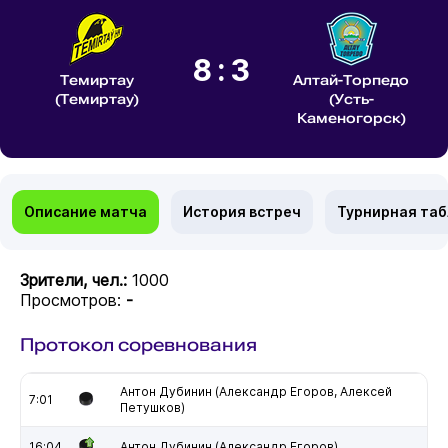
8:3
Темиртау
Алтай-Торпедо
(Темиртау)
(Усть-
Каменогорск)
Описание матча
История встреч
Турнирная та
Зрители, чел.:
1000
Просмотров:
-
Протокол соревнования
Антон Дубинин (Александр Егоров, Алексей
7:01
Петушков)
16:04
Антон Дубинин (Александр Егоров)