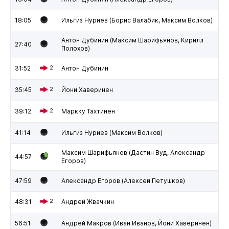
18:05
Ильгиз Нуриев (Борис Валабик, Максим Волков)
Антон Дубинин (Максим Шарифьянов, Кирилл
27:40
Полохов)
31:52
2
Антон Дубинин
35:45
2
Йони Хаверинен
39:12
2
Маркку Тахтинен
41:14
Ильгиз Нуриев (Максим Волков)
Максим Шарифьянов (Дастин Вуд, Александр
44:57
Егоров)
47:59
Александр Егоров (Алексей Петушков)
48:31
2
Андрей Жвачкин
56:51
Андрей Макров (Иван Иванов, Йони Хаверинен)