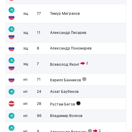
зщ
77
Тимур Мигранов
зщ
11
Александр Писарев
зщ
8
Александр Пономарев
2
зщ
7
Всеволод Яхонт
нп
71
Кирилл Банников
нп
24
Асхат Баубеков
нп
28
Рустам Бегов
нп
96
Владимир Волков
2
нп
9
Александр Воронин