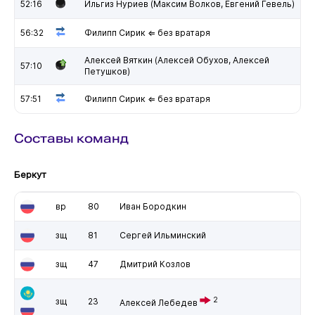
52:16
Ильгиз Нуриев (Максим Волков, Евгений Гевель)
56:32
Филипп Сирик ⇐ без вратаря
Алексей Вяткин (Алексей Обухов, Алексей
57:10
Петушков)
57:51
Филипп Сирик ⇐ без вратаря
Составы команд
Беркут
вр
80
Иван Бородкин
зщ
81
Сергей Ильминский
зщ
47
Дмитрий Козлов
2
зщ
23
Алексей Лебедев