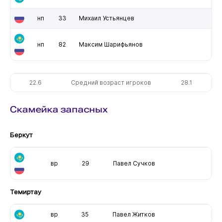
нп
33
Михаил Устьянцев
нп
82
Максим Шарифьянов
22.6
Средний возраст игроков
28.1
Скамейка запасных
Беркут
вр
29
Павел Сучков
Темиртау
вр
35
Павел Житков