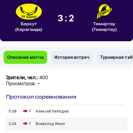
3:2
Беркут
Темиртау
(Караганда)
(Темиртау)
Описание матча
История встреч
Турнирная та
Зрители, чел.:
400
Просмотров:
-
Протокол соревнования
0:38
2
Алексей Лебедев
3:24
2
Всеволод Яхонт