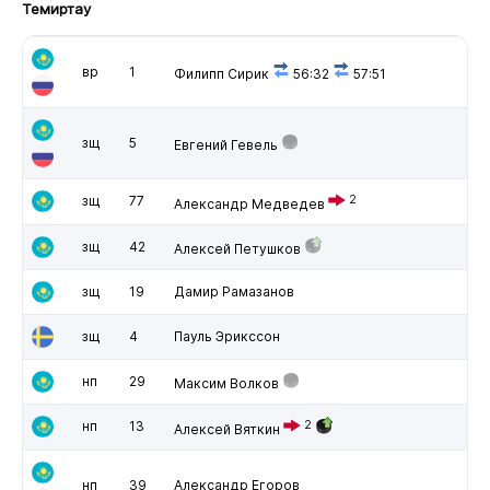
Темиртау
вр
1
Филипп Сирик
56:32
57:51
зщ
5
Евгений Гевель
зщ
77
2
Александр Медведев
зщ
42
Алексей Петушков
зщ
19
Дамир Рамазанов
зщ
4
Пауль Эрикссон
нп
29
Максим Волков
нп
13
2
Алексей Вяткин
нп
39
Александр Егоров