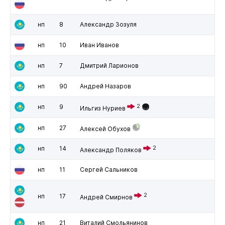
нп
8
Александр Зозуля
нп
10
Иван Иванов
нп
7
Дмитрий Ларионов
нп
90
Андрей Назаров
нп
9
2
Ильгиз Нуриев
нп
27
Алексей Обухов
нп
14
2
Александр Поляков
нп
11
Сергей Сальников
2
нп
17
Андрей Смирнов
нп
21
Виталий Смольянинов