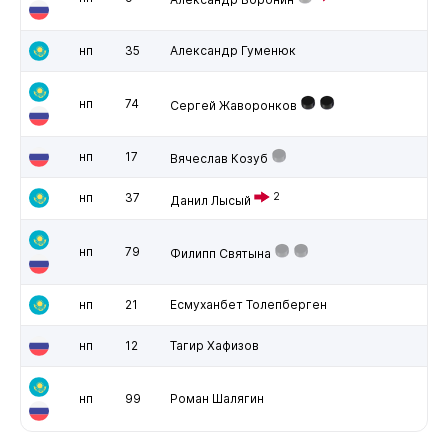
нп
35
Александр Гуменюк
нп
74
Сергей Жаворонков
нп
17
Вячеслав Козуб
нп
37
2
Данил Лысый
нп
79
Филипп Святына
нп
21
Есмуханбет Толепберген
нп
12
Тагир Хафизов
нп
99
Роман Шалягин