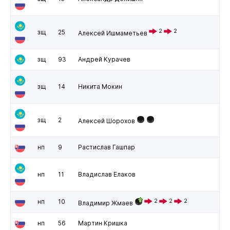
2
2
зщ
25
Алексей Ишмаметьев
зщ
93
Андрей Курачев
зщ
14
Никита Мокин
зщ
2
Алексей Шорохов
нп
9
Растислав Гашпар
нп
11
Владислав Елаков
нп
10
2
2
2
Владимир Жмаев
нп
56
Мартин Кришка