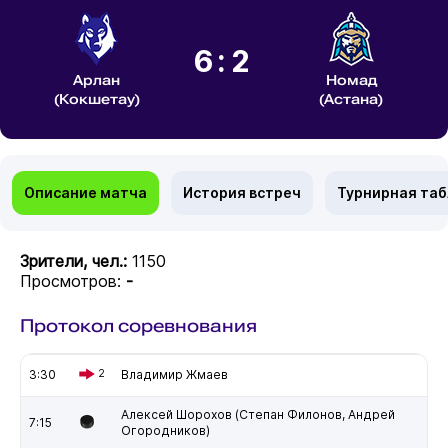
6:2
Арлан
Номад
(Кокшетау)
(Астана)
Описание матча
История встреч
Турнирная та
Зрители, чел.:
1150
Просмотров:
-
Протокол соревнования
3:30
2
Владимир Жмаев
Алексей Шорохов (Степан Филонов, Андрей
7:15
Огородников)