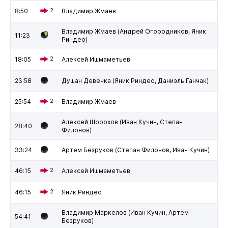
8:50
2
Владимир Жмаев
Владимир Жмаев (Андрей Огородников, Яник
11:23
Риндео)
18:05
2
Алексей Ишмаметьев
23:58
Душан Девечка (Яник Риндео, Даниэль Ганчак)
25:54
2
Владимир Жмаев
Алексей Шорохов (Иван Кучин, Степан
28:40
Филонов)
33:24
Артем Безруков (Степан Филонов, Иван Кучин)
46:15
2
Алексей Ишмаметьев
46:15
2
Яник Риндео
Владимир Маркелов (Иван Кучин, Артем
54:41
Безруков)