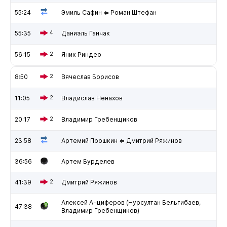
55:24
Эмиль Сафин ⇐ Роман Штефан
55:35
4
Даниэль Ганчак
56:15
2
Яник Риндео
8:50
2
Вячеслав Борисов
11:05
2
Владислав Ненахов
20:17
2
Владимир Гребенщиков
23:58
Артемий Прошкин ⇐ Дмитрий Ряжинов
36:56
Артем Бурделев
41:39
2
Дмитрий Ряжинов
Алексей Анциферов (Нурсултан Бельгибаев,
47:38
Владимир Гребенщиков)