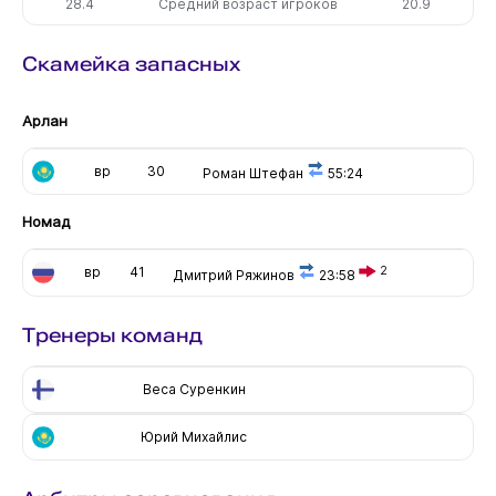
28.4
Средний возраст игроков
20.9
Скамейка запасных
Арлан
вр
30
Роман Штефан
55:24
Номад
вр
41
2
Дмитрий Ряжинов
23:58
Тренеры команд
Веса Суренкин
Юрий Михайлис