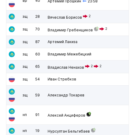
вр
40
Артемий Прошкин
23:58
зщ
28
2
Вячеслав Борисов
зщ
70
2
Владимир Гребенщиков
зщ
87
Артемий Лакиза
зщ
60
Владимир Межебицкий
зщ
65
2
2
Владислав Ненахов
зщ
54
Иван Стребков
зщ
59
Александр Токарев
нп
91
Алексей Анциферов
нп
19
Нурсултан Бельгибаев