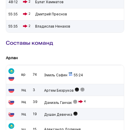
48:12
2
Булат Хамматов
55:35
2
Дмитрий Преснов
55:35
2
Владислав Ненахов
Составы команд
Арлан
вр
74
Эмиль Сафин
55:24
зщ
3
Артем Безруков
зщ
39
4
Даниэль Ганчак
зщ
19
Душан Девечка
зщ
15
Александр Долишня