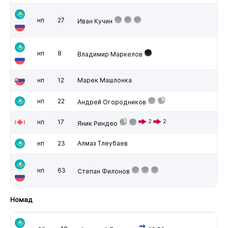
нп
27
Иван Кучин
нп
8
Владимир Маркелов
нп
12
Марек Машлонка
нп
22
Андрей Огородников
нп
17
2
2
Яник Риндео
нп
23
Алмаз Тлеубаев
нп
63
Степан Филонов
Номад