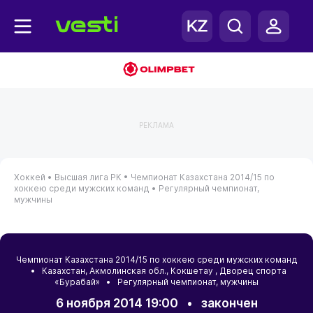
РЕКЛАМА
Хоккей •
Высшая лига РК •
Чемпионат Казахстана 2014/15 по
хоккею среди мужских команд •
Регулярный чемпионат,
мужчины
Чемпионат Казахстана 2014/15 по хоккею среди мужских команд
•
Казахстан
,
Акмолинская обл.
,
Кокшетау
, Дворец спорта
«Бурабай» • Регулярный чемпионат, мужчины
6 ноября 2014 19:00
•
закончен