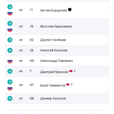
нп
11
Артем Бурделев
нп
16
Ярослав Евдокимов
нп
92
Даулет Кенбаев
нп
26
Алексей Киселев
нп
66
Александр Павлинич
нп
7
2
Дмитрий Преснов
2
нп
97
Булат Хамматов
нп
68
Данияр Хасенов